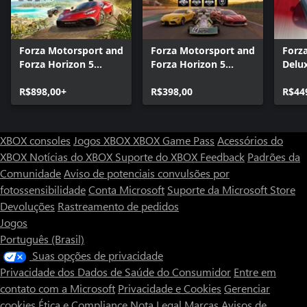
Forza Motorsport and
Forza Motorsport and
Forz
Forza Horizon 5
Forza Horizon 5
Delux
Premium Editions
Premium Add-Ons
Bundle
R$898,00+
Bundle
R$398,00
R$44
XBOX consoles
Jogos XBOX
XBOX Game Pass
Acessórios do
XBOX
Notícias do XBOX
Suporte do XBOX
Feedback
Padrões da
Comunidade
Aviso de potenciais convulsões por
fotossensibilidade
Conta Microsoft
Suporte da Microsoft Store
Devoluções
Rastreamento de pedidos
Jogos
Português (Brasil)
Suas opções de privacidade
Privacidade dos Dados de Saúde do Consumidor
Entre em
contato com a Microsoft
Privacidade e Cookies
Gerenciar
cookies
Ética e Compliance
Nota Legal
Marcas
Avisos de