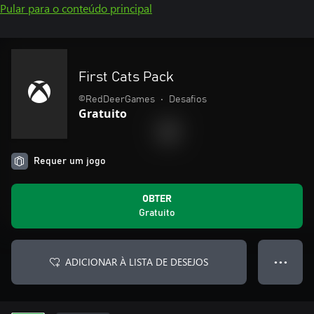
Pular para o conteúdo principal
First Cats Pack
©RedDeerGames
•
Desafios
Gratuito
Requer um jogo
OBTER
Gratuito
ADICIONAR À LISTA DE DESEJOS
● ● ●