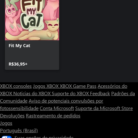
Fit My Cat
R$36,95+
XBOX consoles
Jogos XBOX
XBOX Game Pass
Acessórios do
XBOX
Notícias do XBOX
Suporte do XBOX
Feedback
Padrões da
Comunidade
Aviso de potenciais convulsões por
fotossensibilidade
Conta Microsoft
Suporte da Microsoft Store
Devoluções
Rastreamento de pedidos
Jogos
Português (Brasil)
Suas opções de privacidade