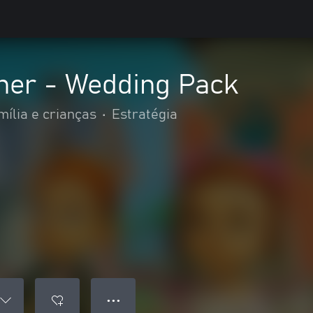
her - Wedding Pack
mília e crianças
•
Estratégia
● ● ●