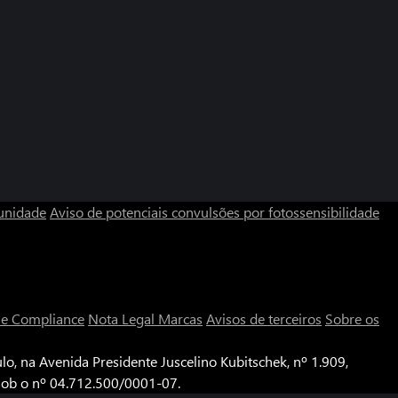
unidade
Aviso de potenciais convulsões por fotossensibilidade
a e Compliance
Nota Legal
Marcas
Avisos de terceiros
Sobre os
o, na Avenida Presidente Juscelino Kubitschek, nº 1.909,
 sob o nº 04.712.500/0001-07.