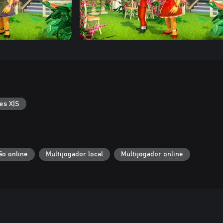
es X|S
o online
Multijogador local
Multijogador online