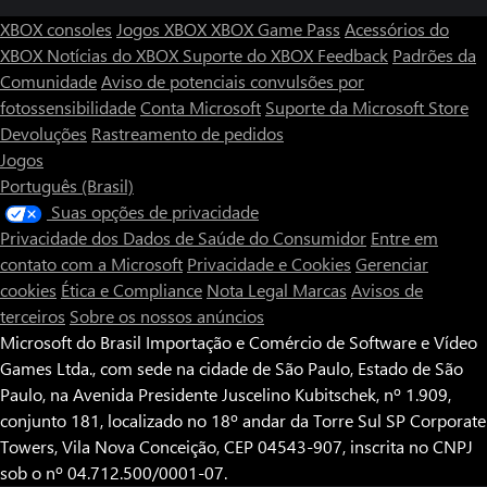
XBOX consoles
Jogos XBOX
XBOX Game Pass
Acessórios do
XBOX
Notícias do XBOX
Suporte do XBOX
Feedback
Padrões da
Comunidade
Aviso de potenciais convulsões por
fotossensibilidade
Conta Microsoft
Suporte da Microsoft Store
Devoluções
Rastreamento de pedidos
Jogos
Português (Brasil)
Suas opções de privacidade
Privacidade dos Dados de Saúde do Consumidor
Entre em
contato com a Microsoft
Privacidade e Cookies
Gerenciar
cookies
Ética e Compliance
Nota Legal
Marcas
Avisos de
terceiros
Sobre os nossos anúncios
Microsoft do Brasil Importação e Comércio de Software e Vídeo
Games Ltda., com sede na cidade de São Paulo, Estado de São
Paulo, na Avenida Presidente Juscelino Kubitschek, nº 1.909,
conjunto 181, localizado no 18º andar da Torre Sul SP Corporate
Towers, Vila Nova Conceição, CEP 04543-907, inscrita no CNPJ
sob o nº 04.712.500/0001-07.