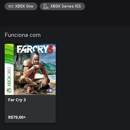
XBOX One
XBOX Series X|S
Funciona com
Far Cry 3
R$79,00+