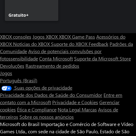
Gratuito+
XBOX consoles
Jogos XBOX
XBOX Game Pass
Acessórios do
XBOX
Notícias do XBOX
Suporte do XBOX
Feedback
Padrões da
Comunidade
Aviso de potenciais convulsões por
fotossensibilidade
Conta Microsoft
Suporte da Microsoft Store
Devoluções
Rastreamento de pedidos
Jogos
Português (Brasil)
Suas opções de privacidade
Privacidade dos Dados de Saúde do Consumidor
Entre em
contato com a Microsoft
Privacidade e Cookies
Gerenciar
cookies
Ética e Compliance
Nota Legal
Marcas
Avisos de
terceiros
Sobre os nossos anúncios
Microsoft do Brasil Importação e Comércio de Software e Vídeo
Games Ltda., com sede na cidade de São Paulo, Estado de São