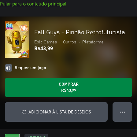
Pular para o conteúdo principal
Fall Guys - Pinhão Retrofuturista
Epic Games
•
Outros
•
Plataforma
R$43,99
Requer um jogo
COMPRAR
R$43,99
ADICIONAR À LISTA DE DESEJOS
● ● ●