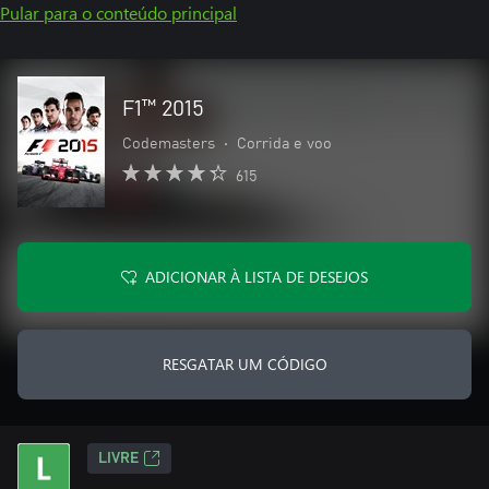
Pular para o conteúdo principal
F1™ 2015
Codemasters
•
Corrida e voo
615
ADICIONAR À LISTA DE DESEJOS
RESGATAR UM CÓDIGO
LIVRE