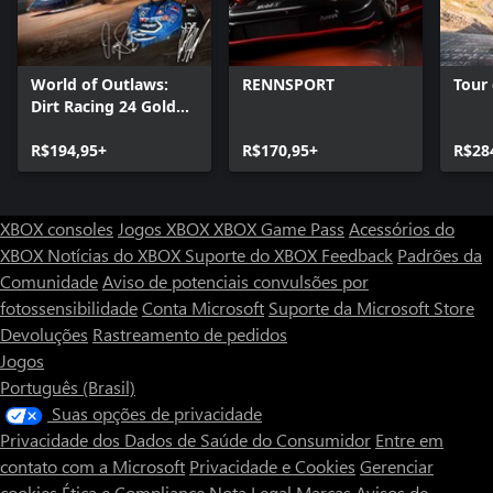
World of Outlaws:
RENNSPORT
Tour
Dirt Racing 24 Gold
Edition
R$194,95+
R$170,95+
R$28
XBOX consoles
Jogos XBOX
XBOX Game Pass
Acessórios do
XBOX
Notícias do XBOX
Suporte do XBOX
Feedback
Padrões da
Comunidade
Aviso de potenciais convulsões por
fotossensibilidade
Conta Microsoft
Suporte da Microsoft Store
Devoluções
Rastreamento de pedidos
Jogos
Português (Brasil)
Suas opções de privacidade
Privacidade dos Dados de Saúde do Consumidor
Entre em
contato com a Microsoft
Privacidade e Cookies
Gerenciar
cookies
Ética e Compliance
Nota Legal
Marcas
Avisos de