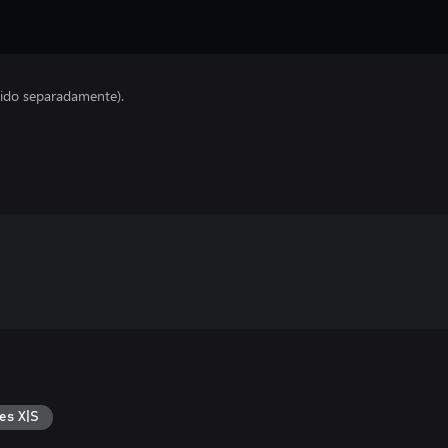
ido separadamente).
es X|S