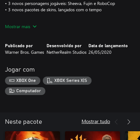
• 3 novos personagens jogáveis: Sheeva, Fujin e RoboCop
• 3 novos pacotes de skins, lançados com o tempo
Novas fases, Fatalities de fase e Friendships, incluídos em uma
Mostrar mais
ATUALIZAÇÃO GRATUITA para os proprietários de MK11.
Publicado por
Desenvolvido por
Data de lançamento
Warner Bros. Games
NetherRealm Studios
26/05/2020
Jogar com
XBOX One
XBOX Series X|S
Computador
Mostrar tudo
Neste pacote