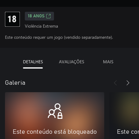
18 ANOS
Violência Extrema
Este conteúdo requer um jogo (vendido separadamente).
DETALHES
AVALIAÇÕES
MAIS
Galeria
Este conteúdo está bloqueado
Este co