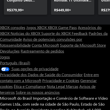
Conjunto Deus
Kombat 11 Ultimate +
Ulti
Ancestral
Injustice 2 Ed.
R$379,99+
Lendária
R$449,00+
R$27
XBOX consoles
Jogos XBOX
XBOX Game Pass
Acessórios do
XBOX
Notícias do XBOX
Suporte do XBOX
Feedback
Padrões da
Comunidade
Aviso de potenciais convulsões por
fotossensibilidade
Conta Microsoft
Suporte da Microsoft Store
Devoluções
Rastreamento de pedidos
Jogos
Português (Brasil)
Suas opções de privacidade
Privacidade dos Dados de Saúde do Consumidor
Entre em
contato com a Microsoft
Privacidade e Cookies
Gerenciar
cookies
Ética e Compliance
Nota Legal
Marcas
Avisos de
terceiros
Sobre os nossos anúncios
Microsoft do Brasil Importação e Comércio de Software e Vídeo
Games Ltda., com sede na cidade de São Paulo, Estado de São
Paulo, na Avenida Presidente Juscelino Kubitschek, nº 1.909,