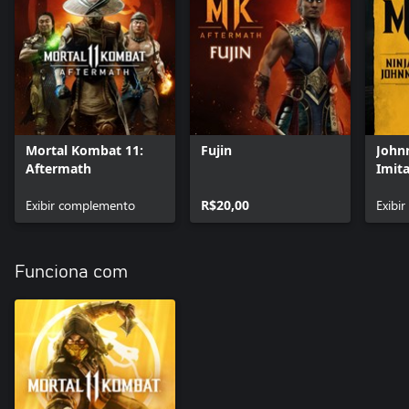
Mortal Kombat 11:
Fujin
John
Aftermath
Imita
Exibir complemento
R$20,00
Exibi
Funciona com