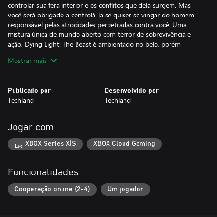
controlar sua fera interior e os conflitos que dela surgem. Mas
você será obrigado a controlá-la se quiser se vingar do homem
responsável pelas atrocidades perpetradas contra você. Uma
mistura única de mundo aberto com terror de sobrevivência e
ação, Dying Light: The Beast é ambientado no belo, porém
perigoso vale de Castor Woods, agora repleto de zumbis em vez
Mostrar mais
de turistas. Para derrotar aquele que cerceou sua liberdade, você
terá que formar alianças frágeis, além de usar todas as opções de
combate e parkour em seu arsenal. Mas tenha cuidado: aqui fora,
Publicado por
Desenvolvido por
cada passo é uma luta pela sobrevivência, principalmente quando
Techland
Techland
o sol se põe e a tensão aumenta conforme os verdadeiros
horrores surgem à noite!
Jogar com
Metade fera, metade sobrevivente
Torne-se Kyle Crane, um herói único com DNA de sobrevivente...
XBOX Series X|S
XBOX Cloud Gaming
e de fera. Alterne entre dois estilos de jogo, enfrente um conflito
interno brutal entre homem e monstro, e consiga uma força
imparável.
Funcionalidades
Brutalidade primitiva
Cooperação online (2-4)
Um jogador
Leve a violência de Dying Light ao extremo e ultrapasse os limites
da brutalidade humana: esmague crânios, arranque cabeças e