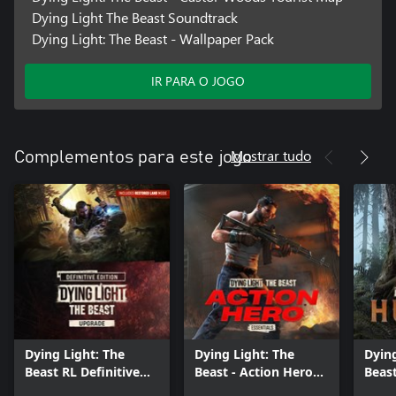
Dying Light The Beast Soundtrack
Dying Light: The Beast - Wallpaper Pack
IR PARA O JOGO
Mostrar tudo
Complementos para este jogo
Dying Light: The
Dying Light: The
Dying
Beast RL Definitive
Beast - Action Hero
Beast
Upgrade
Essentials
Essen