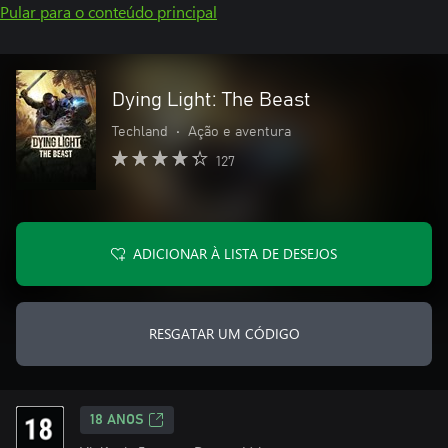
Pular para o conteúdo principal
Dying Light: The Beast
Techland
•
Ação e aventura
127
ADICIONAR À LISTA DE DESEJOS
RESGATAR UM CÓDIGO
18 ANOS