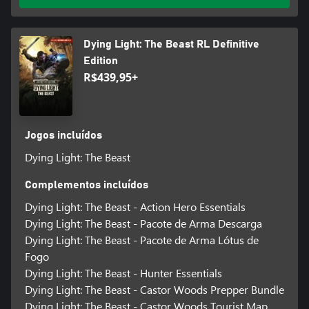
parque nacional, fazendas e pântanos —, todos cheios de
belezas... e perigos mortais.
Dying Light: The Beast RL Definitive
Compartilhe a aventura
Edition
Reúna até 4 jogadores no modo cooperativo e enfrente os
R$439,95+
perigos de Castor Woods juntos — cada luta, descoberta e
reviravolta na história poderá ser compartilhada. Com progresso
compartilhado, superem inimigos implacáveis, saqueiem recursos
e salvem uns aos outros da morte.
Jogos incluídos
Dying Light: The Beast
Complementos incluídos
Dying Light: The Beast - Action Hero Essentials
Dying Light: The Beast - Pacote de Arma Descarga
Dying Light: The Beast - Pacote de Arma Lótus de
Fogo
Dying Light: The Beast - Hunter Essentials
Dying Light: The Beast - Castor Woods Prepper Bundle
Dying Light: The Beast - Castor Woods Tourist Map