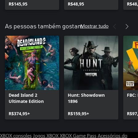
R$145,95
R$48,95
R$48
Mostrar tudo
As pessoas também gostam
Dead Island 2
Hunt: Showdown
FBC: 
Ultimate Edition
1896
R$374,95+
R$159,95+
R$97
XBOX consoles
Jogos XBOX
XBOX Game Pass
Acessórios do