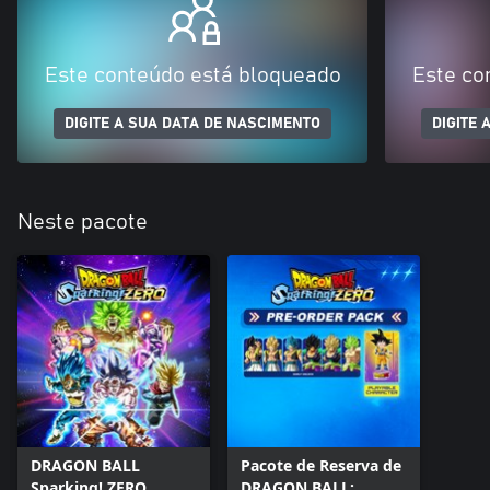
Este conteúdo está bloqueado
Este co
DIGITE A SUA DATA DE NASCIMENTO
DIGITE 
Neste pacote
DRAGON BALL
Pacote de Reserva de
Sparking! ZERO
DRAGON BALL: