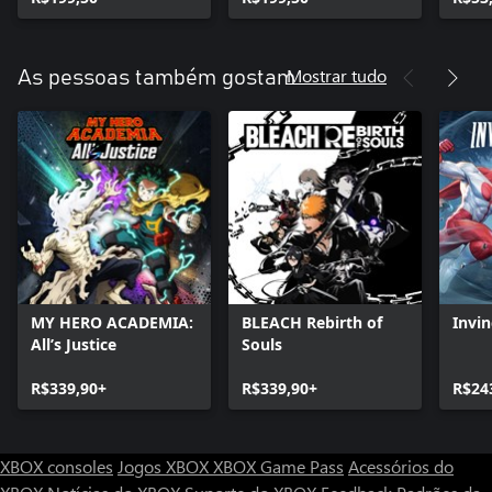
Pers
Mostrar tudo
As pessoas também gostam
MY HERO ACADEMIA:
BLEACH Rebirth of
Invin
All’s Justice
Souls
R$339,90+
R$339,90+
R$24
XBOX consoles
Jogos XBOX
XBOX Game Pass
Acessórios do