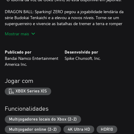
DRAGON BALL: Sparking! ZERO pegou a jogabilidade lendária da
série Budokai Tenkaichi e a elevou a novos níveis. Torne-se um
superguerreiro e vivencie as batalhas de tremer a terra e romper
limites de DRAGON BALL!
Mostrar mais
A MAIOR LISTA DE PERSONAGENS DA HISTÓRIA
Desperte o poder de mais de 180 lutadores de DRAGON BALL Z,
Publicado por
Desenvolvido por
DRAGON BALL Super, DRAGON BALL GT e dos filmes
Bandai Namco Entertainment
Spike Chunsoft, Inc.
selecionados de DRAGON BALL, tudo no jogo de base! Cada
America Inc.
personagem tem suas próprias habilidades especiais,
transformações e técnicas.
Jogar com
Faça com que o poder destrutivo dos lutadores mais fortes de
DRAGON BALL seja seu!
XBOX Series X|S
LUTAS 3D INCRÍVEIS
Participe de batalhas 3D emocionantes e de alta velocidade fiéis
Funcionalidades
ao anime e aos jogos, com visuais de tirar o fôlego e movimentos
de combate autênticos, como confrontos de feixes, ataques de
Multijogadores locais do Xbox (2-2)
investida, movimentos rápidos demais para os olhos verem e
Multijogador online (2-2)
4K Ultra HD
HDR10
ataques supremos que destroem planetas.