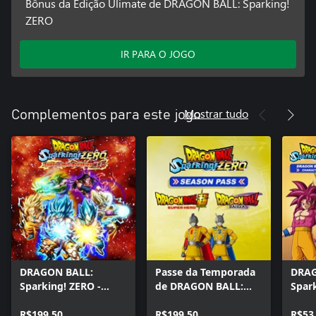
Bônus da Edição Ulimate de DRAGON BALL: Sparking!
ZERO
IR PARA O JOGO
Mostrar tudo
Complementos para este jogo
DRAGON BALL:
Passe da Temporada
DRAG
Sparking! ZERO -
de DRAGON BALL:
Spark
Super Limit-Breaking
Sparking! ZERO
Drag
NEO
R$199,50
R$199,50
Paco
R$53