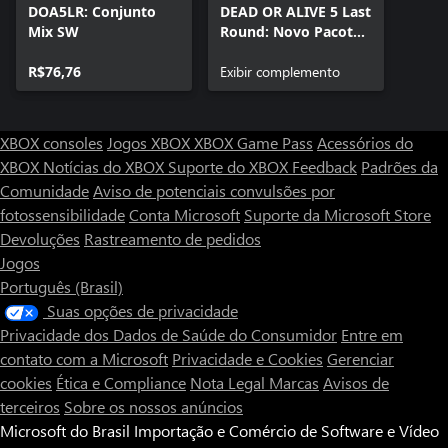
DOA5LR: Conjunto
DEAD OR ALIVE 5 Last
Mix SW
Round: Novo Pacote
de fatos 3 +
R$76,76
Personagem
Exibir complemento
XBOX consoles
Jogos XBOX
XBOX Game Pass
Acessórios do
XBOX
Notícias do XBOX
Suporte do XBOX
Feedback
Padrões da
Comunidade
Aviso de potenciais convulsões por
fotossensibilidade
Conta Microsoft
Suporte da Microsoft Store
Devoluções
Rastreamento de pedidos
Jogos
Português (Brasil)
Suas opções de privacidade
Privacidade dos Dados de Saúde do Consumidor
Entre em
contato com a Microsoft
Privacidade e Cookies
Gerenciar
cookies
Ética e Compliance
Nota Legal
Marcas
Avisos de
terceiros
Sobre os nossos anúncios
Microsoft do Brasil Importação e Comércio de Software e Vídeo