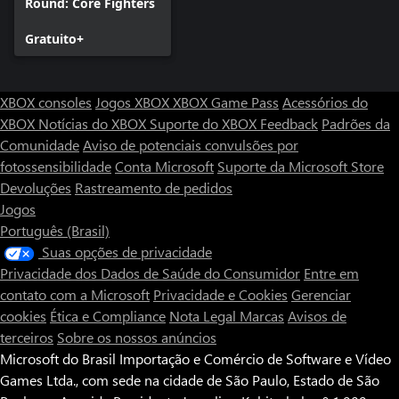
Round: Core Fighters
Gratuito+
XBOX consoles
Jogos XBOX
XBOX Game Pass
Acessórios do
XBOX
Notícias do XBOX
Suporte do XBOX
Feedback
Padrões da
Comunidade
Aviso de potenciais convulsões por
fotossensibilidade
Conta Microsoft
Suporte da Microsoft Store
Devoluções
Rastreamento de pedidos
Jogos
Português (Brasil)
Suas opções de privacidade
Privacidade dos Dados de Saúde do Consumidor
Entre em
contato com a Microsoft
Privacidade e Cookies
Gerenciar
cookies
Ética e Compliance
Nota Legal
Marcas
Avisos de
terceiros
Sobre os nossos anúncios
Microsoft do Brasil Importação e Comércio de Software e Vídeo
Games Ltda., com sede na cidade de São Paulo, Estado de São