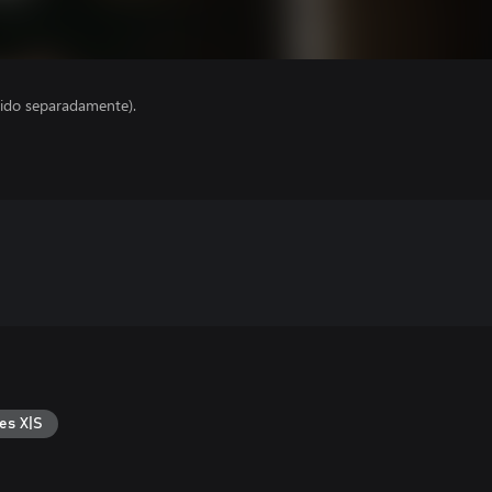
ido separadamente).
es X|S