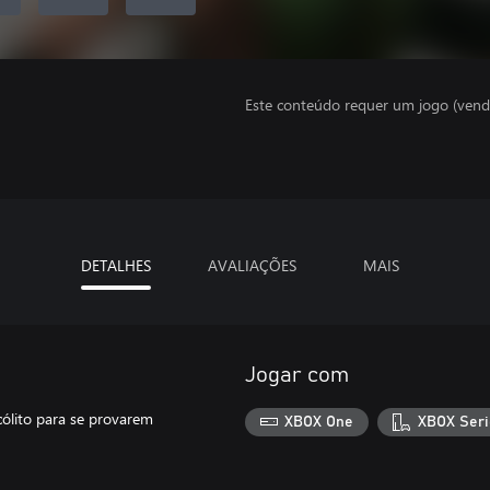
Este conteúdo requer um jogo (vend
DETALHES
AVALIAÇÕES
MAIS
Jogar com
ólito para se provarem
XBOX One
XBOX Seri