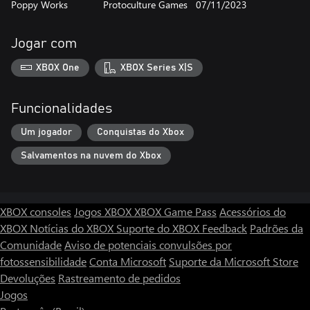
Poppy Works
Protoculture Games
07/11/2023
Jogar com
XBOX One
XBOX Series X|S
Funcionalidades
Um jogador
Conquistas do Xbox
Salvamentos na nuvem do Xbox
XBOX consoles
Jogos XBOX
XBOX Game Pass
Acessórios do
XBOX
Notícias do XBOX
Suporte do XBOX
Feedback
Padrões da
Comunidade
Aviso de potenciais convulsões por
fotossensibilidade
Conta Microsoft
Suporte da Microsoft Store
Devoluções
Rastreamento de pedidos
Jogos