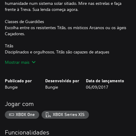
humanidade num sistema solar sitiado. Mire nas estrelas e faça
frente à Treva. Sua lenda começa agora.
Classes de Guardiões
Escolha entre os resistentes Titãs, os místicos Arcanos ou os ágeis
Caçadores.
Titãs
Disciplinados e orgulhosos, Titãs são capazes de ataques
agressivos e defesas robustas. Incendeie seu martelo, rompa os
Mostrar mais
céus com trovões e enfrente os inimigos de igual para igual. Sua
equipe ficará confiante sob a força do seu escudo.
Publicado por
Desenvolvido por
Data de lançamento
Arcanos
Bungie
Bungie
06/09/2017
Arcanos usam os mistérios do universo como armas para se
sustentar e destruir seus adversários. Faça chover devastação
sobre o campo de batalha e elimine as hordas inimigas num
Jogar com
piscar de olhos. Quem estiver ao seu lado conhecerá o
verdadeiro poder da Luz.
XBOX One
XBOX Series X|S
Caçadores
Ágeis e audaciosos, Caçadores são ligeiros nos movimentos e
Funcionalidades