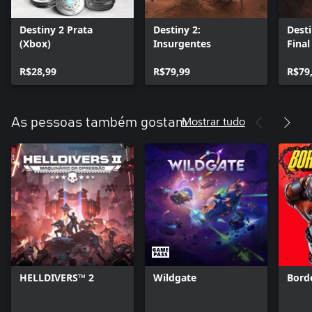
Destiny 2 Prata
Destiny 2:
Dest
(Xbox)
Insurgentes
Final
R$28,99
R$79,99
R$79
Mostrar tudo
As pessoas também gostam
HELLDIVERS™ 2
Wildgate
Bord