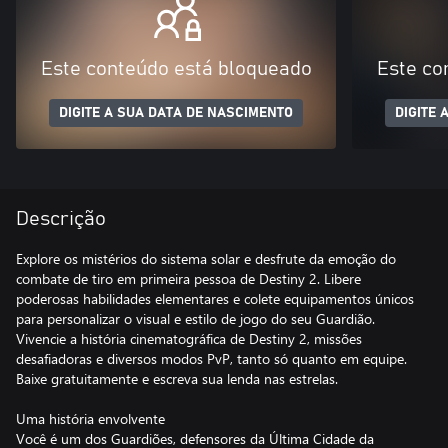
Este conteúdo está bloqueado
Este co
DIGITE A SUA DATA DE NASCIMENTO
DIGITE 
Descrição
Explore os mistérios do sistema solar e desfrute da emoção do
combate de tiro em primeira pessoa de Destiny 2. Libere
poderosas habilidades elementares e colete equipamentos únicos
para personalizar o visual e estilo de jogo do seu Guardião.
Vivencie a história cinematográfica de Destiny 2, missões
desafiadoras e diversos modos PvP, tanto só quanto em equipe.
Baixe gratuitamente e escreva sua lenda nas estrelas.
Uma história envolvente
Você é um dos Guardiões, defensores da Última Cidade da