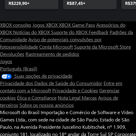
R$229,90+
R$87,45+
R$37
XBOX consoles
Jogos XBOX
XBOX Game Pass
Acessórios do
XBOX
Notícias do XBOX
Suporte do XBOX
Feedback
Padrões da
Comunidade
Aviso de potenciais convulsões por
fotossensibilidade
Conta Microsoft
Suporte da Microsoft Store
Devoluções
Rastreamento de pedidos
Jogos
Português (Brasil)
Suas opções de privacidade
Privacidade dos Dados de Saúde do Consumidor
Entre em
contato com a Microsoft
Privacidade e Cookies
Gerenciar
cookies
Ética e Compliance
Nota Legal
Marcas
Avisos de
terceiros
Sobre os nossos anúncios
Microsoft do Brasil Importação e Comércio de Software e Vídeo
Games Ltda., com sede na cidade de São Paulo, Estado de São
Paulo, na Avenida Presidente Juscelino Kubitschek, nº 1.909,
conjunto 181, localizado no 18º andar da Torre Sul SP Corporate