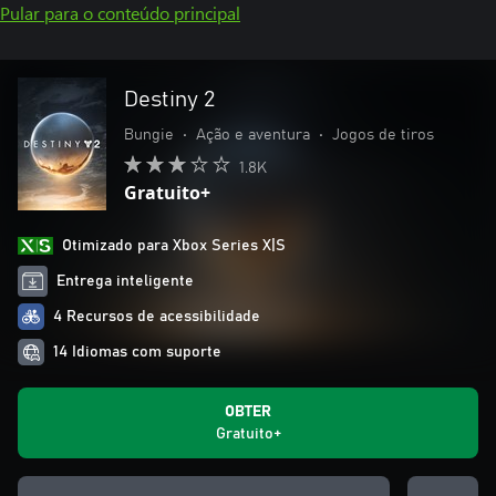
Pular para o conteúdo principal
Destiny 2
Bungie
•
Ação e aventura
•
Jogos de tiros
1.8K
Gratuito+
Otimizado para Xbox Series X|S
Entrega inteligente
4 Recursos de acessibilidade
14 Idiomas com suporte
OBTER
Gratuito+