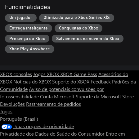
Funcionalidades
Um jogador
Otimizado para o Xbox Series X|S
Entrega inteligente
Conquistas do Xbox
Presença do Xbox
Salvamentos na nuvem do Xbox
Xbox Play Anywhere
XBOX consoles
Jogos XBOX
XBOX Game Pass
Acessórios do
XBOX
Notícias do XBOX
Suporte do XBOX
Feedback
Padrões da
Comunidade
Aviso de potenciais convulsões por
fotossensibilidade
Conta Microsoft
Suporte da Microsoft Store
Devoluções
Rastreamento de pedidos
Jogos
Português (Brasil)
Suas opções de privacidade
Privacidade dos Dados de Saúde do Consumidor
Entre em