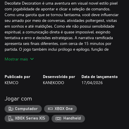
Decollate Decoration é uma aventura em visual novel estilo pixel
com jogabilidade de apontar e clicar e seleção de comandos.
Como uma garota que se tornou fantasma, você deve influenciar
seu amado por meio de conversas, atividades poltergeist, visitas
em sonhos e até maldições. Como ele não possui sensibilidade
espiritual, a comunicação direta é quase impossível, exigindo
tentativa e erro e decisões estratégicas. A narrativa ramificada
apresenta seis finais diferentes, com cerca de 15 minutos por
partida. O jogo também inclui prólogo e epílogo, função de
salvar, lista de finais e ilustrações bônus desbloqueáveis,
Mostrar mais
incentivando a rejogabilidade e a conclusão completa.
Publicado por
Desenvolvido por
Data de lançamento
KEMCO
KANEKODO
17/04/2026
Jogar com
Computador
XBOX One
XBOX Series X|S
Handheld