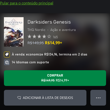
Pular para o conteúdo principal
Darksiders Genesis
THQ Nordic
•
Ação e aventura
165
R$149,95
R$14,99+
À venda: economize R$134,96, termina em 2 dias
14 Idiomas com suporte
COMPRAR
R$149,95
R$14,99+
ADICIONAR À LISTA DE DESEJOS
● ● ●