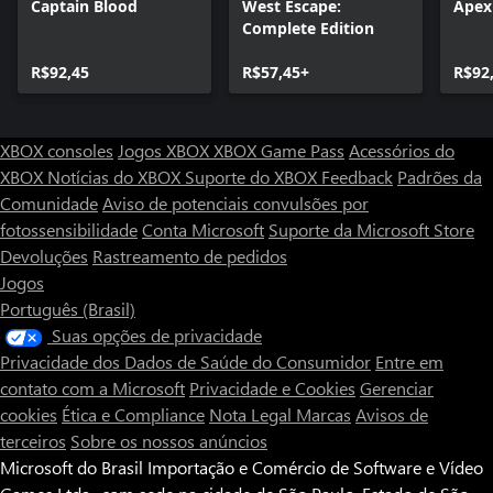
Captain Blood
West Escape:
Apex
Complete Edition
R$92,45
R$57,45+
R$92
XBOX consoles
Jogos XBOX
XBOX Game Pass
Acessórios do
XBOX
Notícias do XBOX
Suporte do XBOX
Feedback
Padrões da
Comunidade
Aviso de potenciais convulsões por
fotossensibilidade
Conta Microsoft
Suporte da Microsoft Store
Devoluções
Rastreamento de pedidos
Jogos
Português (Brasil)
Suas opções de privacidade
Privacidade dos Dados de Saúde do Consumidor
Entre em
contato com a Microsoft
Privacidade e Cookies
Gerenciar
cookies
Ética e Compliance
Nota Legal
Marcas
Avisos de
terceiros
Sobre os nossos anúncios
Microsoft do Brasil Importação e Comércio de Software e Vídeo