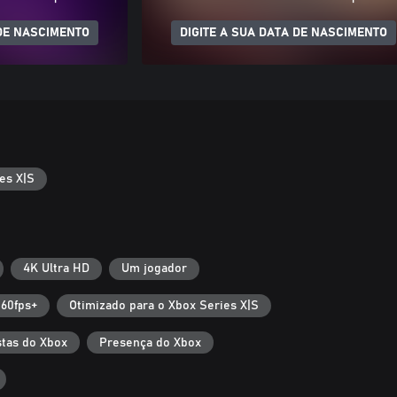
 DE NASCIMENTO
DIGITE A SUA DATA DE NASCIMENTO
es X|S
4K Ultra HD
Um jogador
60fps+
Otimizado para o Xbox Series X|S
tas do Xbox
Presença do Xbox