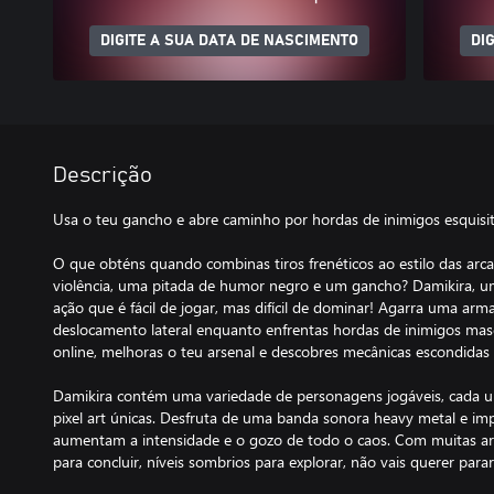
DIGITE A SUA DATA DE NASCIMENTO
DI
Descrição
Usa o teu gancho e abre caminho por hordas de inimigos esquisit
O que obténs quando combinas tiros frenéticos ao estilo das a
violência, uma pitada de humor negro e um gancho? Damikira, u
ação que é fácil de jogar, mas difícil de dominar! Agarra uma arm
deslocamento lateral enquanto enfrentas hordas de inimigos masca
online, melhoras o teu arsenal e descobres mecânicas escondida
Damikira contém uma variedade de personagens jogáveis, cada 
pixel art únicas. Desfruta de uma banda sonora heavy metal e i
aumentam a intensidade e o gozo de todo o caos. Com muitas ar
para concluir, níveis sombrios para explorar, não vais querer par