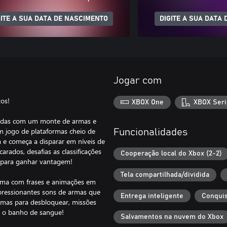
GITE A SUA DATA DE NASCIMENTO
DIGITE A SUA DATA
Jogar com
os!
XBOX One
XBOX Seri
rcadas com um monte de armas e
m jogo de plataformas cheio de
Funcionalidades
a e começa a disparar em níveis de
rados, desafias as classificações
Cooperação local do Xbox (2-2)
s para ganhar vantagem!
Tela compartilhada/dividida
uma com frases e animações em
mpressionantes sons de armas que
Entrega inteligente
Conquis
mas para desbloquear, missões
ar o banho de sangue!
Salvamentos na nuvem do Xbox