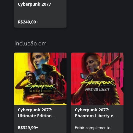
Cyberpunk 2077
R$249,00+
Inclusão em
Cyberpunk 2077:
Cyberpunk 2077:
Ultimate Edition
Phantom Liberty e
(Xbox Series X|S)
Quadra Vigilante
R$329,99+
(Bônus de reserva)
Exibir complemento