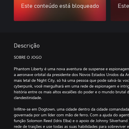
Este conteúdo está bloqueado
Este
Descrição
SOBRE O JOGO
Phantom Liberty é uma nova aventura de suspense e espionag
a aeronave orbital da presidente dos Novos Estados Unidos da Amé
mais letal de Night City, só há uma pessoa que pode salvá-la: v
cyberpunk, você mergulhará em uma rede de espionagem e intrig
história entre os mais altos escalões do poder e o mundo brutal 
clandestinidade.
Infiltre-se em Dogtown, uma cidade dentro da cidade comandada
governada por um líder com mão de ferro. Com a ajuda do agen
função Solomon Reed (Idris Elba) e o apoio de Johnny Silverhan
rede de traições e use todas as suas habilidades para sobreviv