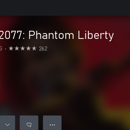
2077: Phantom Liberty
G
•
262
● ● ●