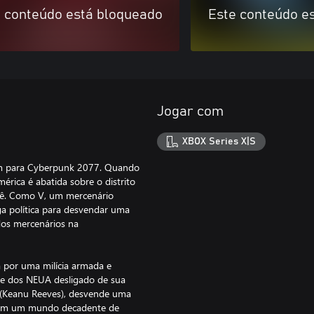
 conteúdo está bloqueado
Este conteúdo e
Jogar com
XBOX Series X|S
em para Cyberpunk 2077. Quando
rica é abatida sobre o distrito
ocê. Como V, um mercenário
a política para desvendar uma
dos mercenários na
 por uma milícia armada e
te dos NEUA desligado de sua
d (Keanu Reeves), desvende uma
er em um mundo decadente de