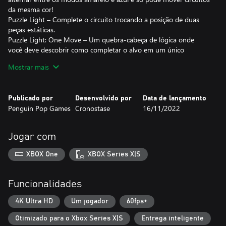
da mesma cor!
Puzzle Light – Complete o circuito trocando a posição de duas
peças estáticas.
Puzzle Light: One Move – Um quebra-cabeça de lógica onde
você deve descobrir como completar o alvo em um único
movimento!
Mostrar mais
Puzzle Light: Rotate – Complete o circuito girando as peças de
circuito no mesmo lugar.
Puzzle Light: Slide – Dessa vez suas peças só podem deslizar pelo
Publicado por
Desenvolvido por
Data de lançamento
tabuleiro de jogo e não vão parar até atingirem outra peça ou
Penguin Pop Games
Cronostase
16/11/2022
uma parede.
Puzzle Light: Connect – Mova o circuito inteiro conforme pega
mais peças!
Jogar com
XBOX One
XBOX Series X|S
Funcionalidades
4K Ultra HD
Um jogador
60fps+
Otimizado para o Xbox Series X|S
Entrega inteligente