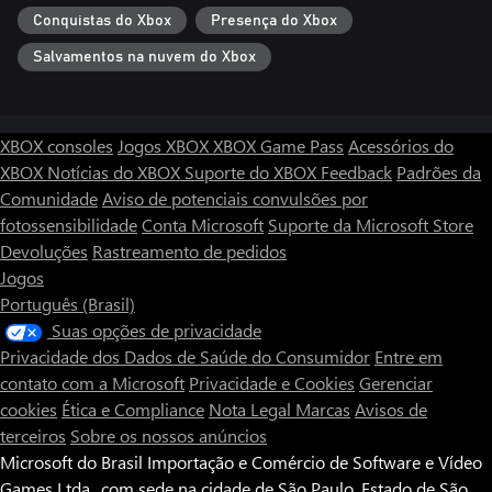
Conquistas do Xbox
Presença do Xbox
Salvamentos na nuvem do Xbox
XBOX consoles
Jogos XBOX
XBOX Game Pass
Acessórios do
XBOX
Notícias do XBOX
Suporte do XBOX
Feedback
Padrões da
Comunidade
Aviso de potenciais convulsões por
fotossensibilidade
Conta Microsoft
Suporte da Microsoft Store
Devoluções
Rastreamento de pedidos
Jogos
Português (Brasil)
Suas opções de privacidade
Privacidade dos Dados de Saúde do Consumidor
Entre em
contato com a Microsoft
Privacidade e Cookies
Gerenciar
cookies
Ética e Compliance
Nota Legal
Marcas
Avisos de
terceiros
Sobre os nossos anúncios
Microsoft do Brasil Importação e Comércio de Software e Vídeo
Games Ltda., com sede na cidade de São Paulo, Estado de São