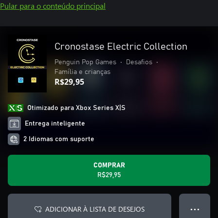
Pular para o conteúdo principal
Cronostase Electric Collection
Penguin Pop Games
•
Desafios
•
Família e crianças
R$29,95
Otimizado para Xbox Series X|S
Entrega inteligente
2 Idiomas com suporte
COMPRAR
R$29,95
ADICIONAR À LISTA DE DESEJOS
● ● ●