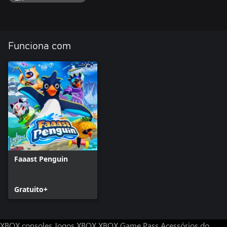
Funciona com
Faaast Penguin
Gratuito+
XBOX consoles
Jogos XBOX
XBOX Game Pass
Acessórios do