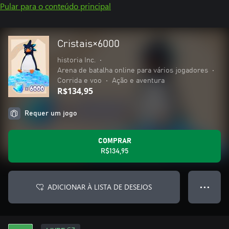
Pular para o conteúdo principal
Cristais×6000
historia Inc.
•
Arena de batalha online para vários jogadores
•
Corrida e voo
•
Ação e aventura
R$134,95
Requer um jogo
COMPRAR
R$134,95
ADICIONAR À LISTA DE DESEJOS
● ● ●