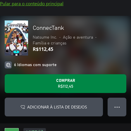
Pular para o conteúdo principal
ConnecTank
Natsume Inc.
•
Ação e aventura
•
Família e crianças
R$112,45
6 Idiomas com suporte
COMPRAR
R$112,45
ADICIONAR À LISTA DE DESEJOS
● ● ●