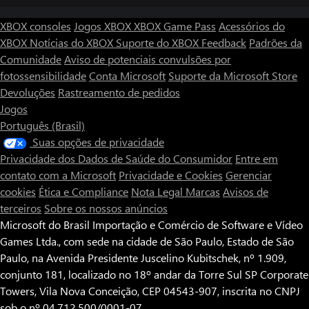
XBOX consoles
Jogos XBOX
XBOX Game Pass
Acessórios do
XBOX
Notícias do XBOX
Suporte do XBOX
Feedback
Padrões da
Comunidade
Aviso de potenciais convulsões por
fotossensibilidade
Conta Microsoft
Suporte da Microsoft Store
Devoluções
Rastreamento de pedidos
Jogos
Português (Brasil)
Suas opções de privacidade
Privacidade dos Dados de Saúde do Consumidor
Entre em
contato com a Microsoft
Privacidade e Cookies
Gerenciar
cookies
Ética e Compliance
Nota Legal
Marcas
Avisos de
terceiros
Sobre os nossos anúncios
Microsoft do Brasil Importação e Comércio de Software e Vídeo
Games Ltda., com sede na cidade de São Paulo, Estado de São
Paulo, na Avenida Presidente Juscelino Kubitschek, nº 1.909,
conjunto 181, localizado no 18º andar da Torre Sul SP Corporate
Towers, Vila Nova Conceição, CEP 04543-907, inscrita no CNPJ
sob o nº 04.712.500/0001-07.