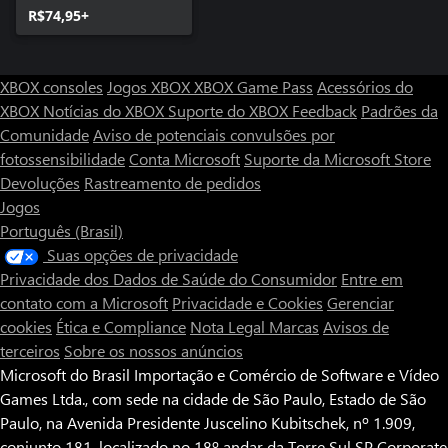
R$74,95+
XBOX consoles
Jogos XBOX
XBOX Game Pass
Acessórios do
XBOX
Notícias do XBOX
Suporte do XBOX
Feedback
Padrões da
Comunidade
Aviso de potenciais convulsões por
fotossensibilidade
Conta Microsoft
Suporte da Microsoft Store
Devoluções
Rastreamento de pedidos
Jogos
Português (Brasil)
Suas opções de privacidade
Privacidade dos Dados de Saúde do Consumidor
Entre em
contato com a Microsoft
Privacidade e Cookies
Gerenciar
cookies
Ética e Compliance
Nota Legal
Marcas
Avisos de
terceiros
Sobre os nossos anúncios
Microsoft do Brasil Importação e Comércio de Software e Vídeo
Games Ltda., com sede na cidade de São Paulo, Estado de São
Paulo, na Avenida Presidente Juscelino Kubitschek, nº 1.909,
conjunto 181, localizado no 18º andar da Torre Sul SP Corporate