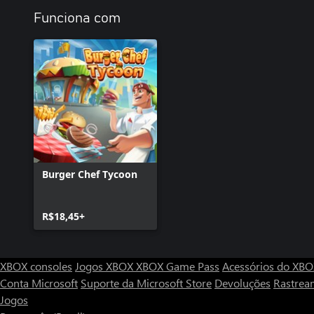
Funciona com
Burger Chef Tycoon
R$18,45+
XBOX consoles
Jogos XBOX
XBOX Game Pass
Acessórios do XB
Conta Microsoft
Suporte da Microsoft Store
Devoluções
Rastrea
Jogos