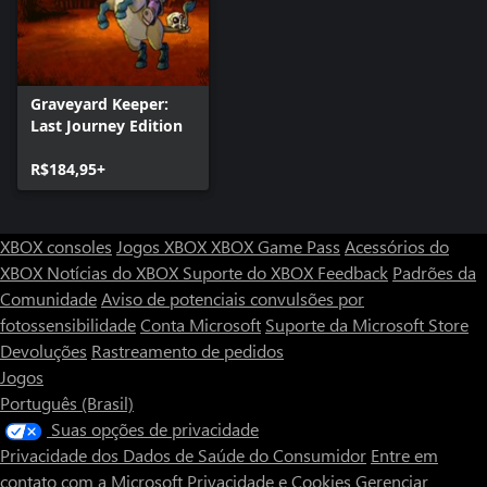
Graveyard Keeper:
Last Journey Edition
R$184,95+
XBOX consoles
Jogos XBOX
XBOX Game Pass
Acessórios do
XBOX
Notícias do XBOX
Suporte do XBOX
Feedback
Padrões da
Comunidade
Aviso de potenciais convulsões por
fotossensibilidade
Conta Microsoft
Suporte da Microsoft Store
Devoluções
Rastreamento de pedidos
Jogos
Português (Brasil)
Suas opções de privacidade
Privacidade dos Dados de Saúde do Consumidor
Entre em
contato com a Microsoft
Privacidade e Cookies
Gerenciar