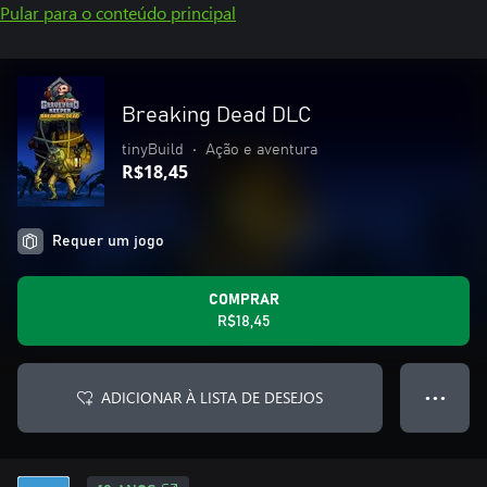
Pular para o conteúdo principal
Breaking Dead DLC
tinyBuild
•
Ação e aventura
R$18,45
Requer um jogo
COMPRAR
R$18,45
ADICIONAR À LISTA DE DESEJOS
● ● ●