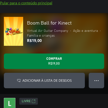
Pular para o conteúdo principal
Boom Ball for Kinect
Virtual Air Guitar Company
•
Ação e aventura
•
Família e crianças
R$19,00
COMPRAR
R$19,00
ADICIONAR À LISTA DE DESEJOS
● ● ●
LIVRE