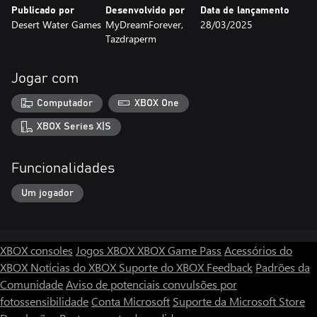
Publicado por
Desenvolvido por
Data de lançamento
ao jogo uma rejogabilidade virtualmente infinita.
Desert Water Games
MyDreamForever,
28/03/2025
Tazdraperm
Minere recursos
Desenvolva sua estratégia econômica com sabedoria. O
investimento inicial em edifícios econômicos pode ser arriscado,
Jogar com
mas trará benefícios significativos a longo prazo. A colocação
aleatória de recursos em cada jogo cria novos desafios
Computador
XBOX One
estratégicos que exigem sua criatividade e habilidades de tomada
de decisão.
XBOX Series X|S
Funcionalidades
Um jogador
XBOX consoles
Jogos XBOX
XBOX Game Pass
Acessórios do
XBOX
Notícias do XBOX
Suporte do XBOX
Feedback
Padrões da
Comunidade
Aviso de potenciais convulsões por
fotossensibilidade
Conta Microsoft
Suporte da Microsoft Store