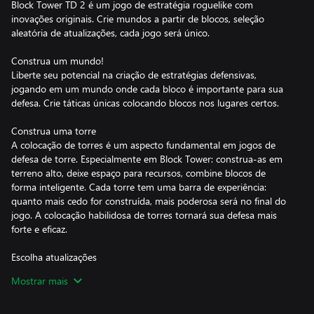
Block Tower TD 2 é um jogo de estratégia roguelike com
inovações originais. Crie mundos a partir de blocos, seleção
aleatória de atualizações, cada jogo será único.
Construa um mundo!
Liberte seu potencial na criação de estratégias defensivas,
jogando em um mundo onde cada bloco é importante para sua
defesa. Crie táticas únicas colocando blocos nos lugares certos.
Construa uma torre
A colocação de torres é um aspecto fundamental em jogos de
defesa de torre. Especialmente em Block Tower: construa-as em
terreno alto, deixe espaço para recursos, combine blocos de
forma inteligente. Cada torre tem uma barra de experiência:
quanto mais cedo for construída, mais poderosa será no final do
jogo. A colocação habilidosa de torres tornará sua defesa mais
forte e eficaz.
Escolha atualizações
A escolha da sequência de atualizações desempenha um papel
Mostrar mais
decisivo na passagem de cada estágio. Otimize sua estratégia:
com base em recursos, torres mágicas ou defesa fortificada. A
geração aleatória de blocos, combinada com decisões táticas, dá