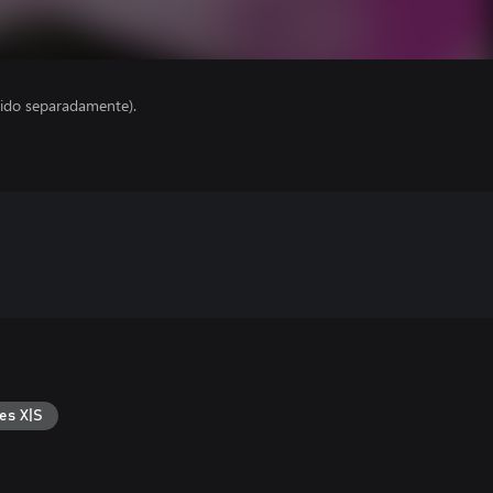
ido separadamente).
es X|S