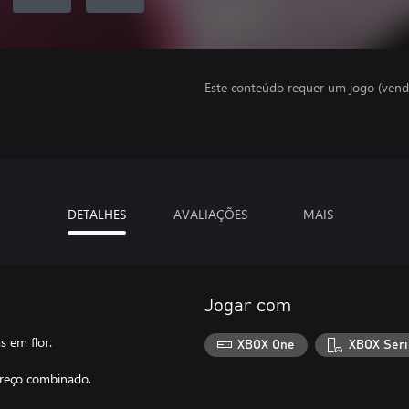
Este conteúdo requer um jogo (vend
DETALHES
AVALIAÇÕES
MAIS
Jogar com
s em flor.
XBOX One
XBOX Seri
preço combinado.