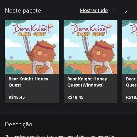
Mostrar tudo
Neste pacote
Bear Knight Honey
Bear Knight Honey
Bear
Quest
Quest (Windows)
Quest
R$18,45
R$18,45
R$18
Descrição
This package contains three versions of the same game for