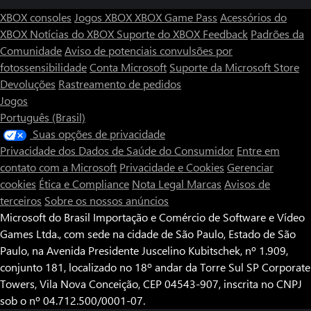
XBOX consoles
Jogos XBOX
XBOX Game Pass
Acessórios do
XBOX
Notícias do XBOX
Suporte do XBOX
Feedback
Padrões da
Comunidade
Aviso de potenciais convulsões por
fotossensibilidade
Conta Microsoft
Suporte da Microsoft Store
Devoluções
Rastreamento de pedidos
Jogos
Português (Brasil)
Suas opções de privacidade
Privacidade dos Dados de Saúde do Consumidor
Entre em
contato com a Microsoft
Privacidade e Cookies
Gerenciar
cookies
Ética e Compliance
Nota Legal
Marcas
Avisos de
terceiros
Sobre os nossos anúncios
Microsoft do Brasil Importação e Comércio de Software e Vídeo
Games Ltda., com sede na cidade de São Paulo, Estado de São
Paulo, na Avenida Presidente Juscelino Kubitschek, nº 1.909,
conjunto 181, localizado no 18º andar da Torre Sul SP Corporate
Towers, Vila Nova Conceição, CEP 04543-907, inscrita no CNPJ
sob o nº 04.712.500/0001-07.