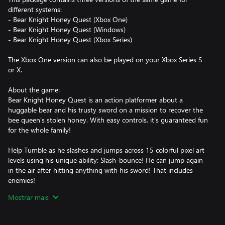
different systems:
- Bear Knight Honey Quest (Xbox One)
- Bear Knight Honey Quest (Windows)
- Bear Knight Honey Quest (Xbox Series)
The Xbox One version can also be played on your Xbox Series S
or X.
About the game:
Bear Knight Honey Quest is an action platformer about a
huggable bear and his trusty sword on a mission to recover the
bee queen's stolen honey. With easy controls, it's guaranteed fun
for the whole family!
Help Tumble as he slashes and jumps across 15 colorful pixel art
levels using his unique ability: Slash-bounce! He can jump again
in the air after hitting anything with his sword! That includes
enemies!
Mostrar mais
There's no time pressure to complete each level in the game, but
it's also very fun to dash and fly through the levels at high speed
while trying to collect every honey piece!