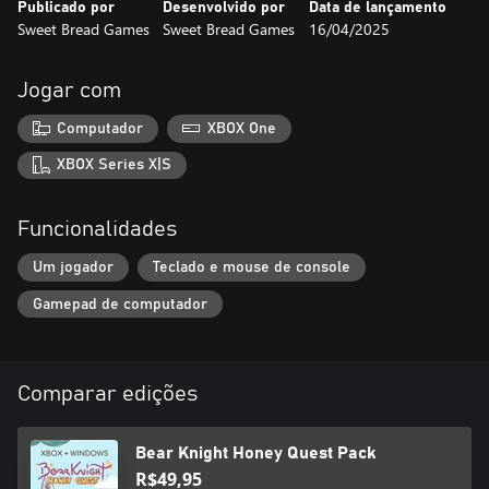
Publicado por
Desenvolvido por
Data de lançamento
Sweet Bread Games
Sweet Bread Games
16/04/2025
- Action platformer designed to be fun for everyone
- Unique controls using only two action buttons: jump and slash
- Colorful pixel art with a fun, adventurous soundtrack
Jogar com
- Try and collect every honey piece in each level to be awarded
trophies
Computador
XBOX One
XBOX Series X|S
Funcionalidades
Um jogador
Teclado e mouse de console
Gamepad de computador
Comparar edições
Bear Knight Honey Quest Pack
R$49,95