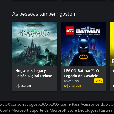
Skin Protótipo do Batmóvel
Pacote Skin Bat-Família
As pessoas também gostam
Skin Batman - 1ª aparição
Skin Batman de Ponto de Ignição
Pacote Batmóvel Clássico da Série de TV
Pacote Batmóvel do filme de 1989
Pacote Desafio do Combatente do Crime #2
Visual Batman Dark Knight Returns
Skin Batmóvel Charada
Época da Infâmia: Expansão Mais Procurados
Hogwarts Legacy:
LEGO® Batman™: O
Edição Digital Deluxe
Legado do Cavaleiro
das Trevas
R$299,99
-20%
R$349,99+
R$239,99+
XBOX consoles
Jogos XBOX
XBOX Game Pass
Acessórios do XB
Conta Microsoft
Suporte da Microsoft Store
Devoluções
Rastrea