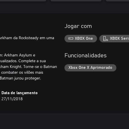
Jogar com
ia Arkham da Rocksteady em uma
XBOX One
XBOX Seri
an: Arkham Asylum e
Funcionalidades
tualizados. Complete a sua
rkham Knight. Torne-se o Batman
Xbox One X Aprimorado
 combater os vilões mais
Batman jurou proteger.
Data de lançamento
27/11/2018