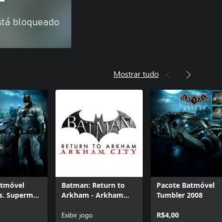
stá bloqueado
Mostrar tudo
atmóvel
Batman: Return to
Pacote Batmóvel
s. Superman
Arkham - Arkham
Tumbler 2008
City
Exibir jogo
R$4,00