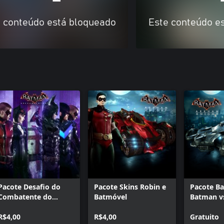
 conteúdo está bloqueado
Este conteúdo e
Pacote Desafio do
Pacote Skins Robin e
Pacote B
Combatente do
Batmóvel
Batman v
Crime #4
2016
R$4,00
R$4,00
Gratuito