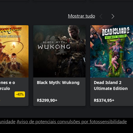
Mostrar tudo
ones e o
Black Myth: Wukong
Dead Island 2
rculo
Ultimate Edition
-40%
+
R$299,90+
R$374,95+
unidade
Aviso de potenciais convulsões por fotossensibilidade