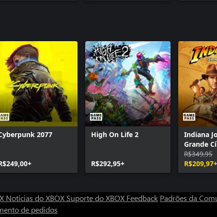
Skin Protótipo do Batmóvel
Pacote Skin Bat-Família
Skin Batman - 1ª aparição
Skin Batman de Ponto de Ignição
Pacote Batmóvel Clássico da Série de TV
Pacote Batmóvel do filme de 1989
Pacote Desafio do Combatente do Crime #2
Visual Batman Dark Knight Returns
Skin Batmóvel Charada
Época da Infâmia: Expansão Mais Procurados
Cyberpunk 2077
High On Life 2
Indiana J
Grande Cí
R$349,95
R$249,00+
R$292,95+
R$209,97
OX
Notícias do XBOX
Suporte do XBOX
Feedback
Padrões da Com
mento de pedidos