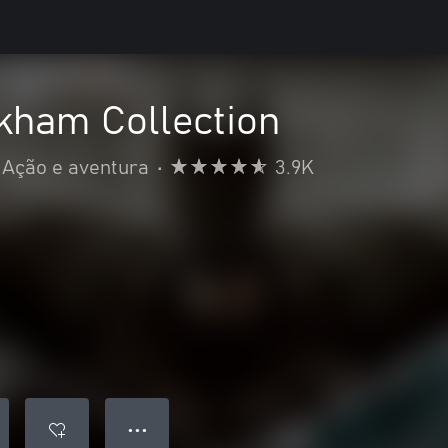
kham Collection
Ação e aventura
•
3.9K
● ● ●