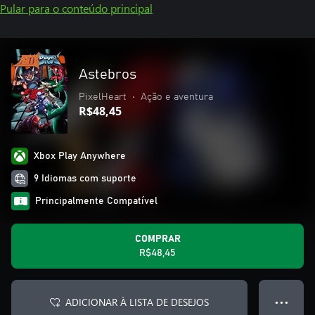
Pular para o conteúdo principal
Astebros
PixelHeart
•
Ação e aventura
R$48,45
Xbox Play Anywhere
9 Idiomas com suporte
Principalmente Compatível
COMPRAR
R$48,45
ADICIONAR À LISTA DE DESEJOS
● ● ●