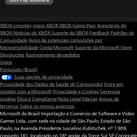
Xbox Play Anywhere
XBOX consoles
Jogos XBOX
XBOX Game Pass
Acessórios do
XBOX
Notícias do XBOX
Suporte do XBOX
Feedback
Padrões da
Comunidade
Aviso de potenciais convulsões por
fotossensibilidade
Conta Microsoft
Suporte da Microsoft Store
Devoluções
Rastreamento de pedidos
Jogos
Português (Brasil)
Suas opções de privacidade
Privacidade dos Dados de Saúde do Consumidor
Entre em
contato com a Microsoft
Privacidade e Cookies
Gerenciar
cookies
Ética e Compliance
Nota Legal
Marcas
Avisos de
terceiros
Sobre os nossos anúncios
Microsoft do Brasil Importação e Comércio de Software e Vídeo
Games Ltda., com sede na cidade de São Paulo, Estado de São
Paulo, na Avenida Presidente Juscelino Kubitschek, nº 1.909,
conjunto 181, localizado no 18º andar da Torre Sul SP Corporate