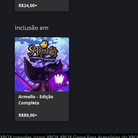
R$24,00+
Inclusão em
Armello - Edição
Completa
R$89,00+
XBOX consoles
Jogos XBOX
XBOX Game Pass
Acessórios do XB