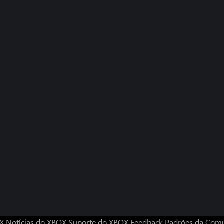
OX
Notícias do XBOX
Suporte do XBOX
Feedback
Padrões da Com