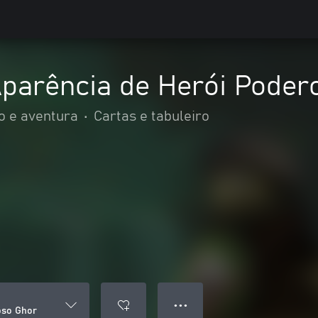
Aparência de Herói Poder
o e aventura
•
Cartas e tabuleiro
● ● ●
oso Ghor