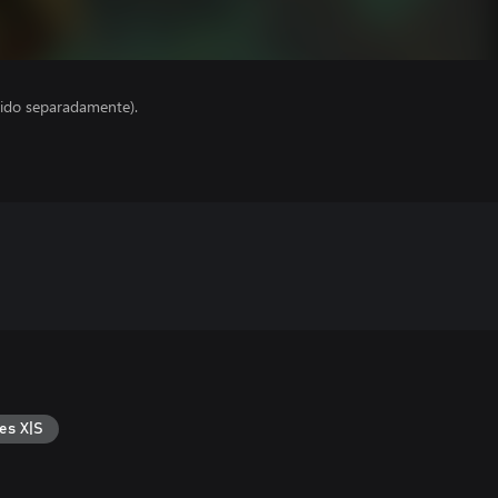
ido separadamente).
es X|S