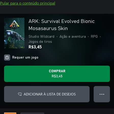
Pular para o conteúdo principal
ARK: Survival Evolved Bionic
Mosasaurus Skin
Studio Wildcard
•
Ação e aventura
•
RPG
•
Jogos de tiros
R$3,45
Requer um jogo
COMPRAR
R$3,45
ADICIONAR À LISTA DE DESEJOS
● ● ●