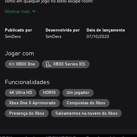
como em qualquer jogo no estilo escape room!
Mostrar mais
Divirta-se escapando e derrotando a IA rebelde!
Publicado por
Desenvolvido por
Data de lançamento
SimDevs
SimDevs
07/10/2020
Jogar com
XBOX One
XBOX Series X|S
Funcionalidades
4K Ultra HD
HDR10
Um jogador
Xbox One X Aprimorado
Conquistas do Xbox
Presença do Xbox
Salvamentos na nuvem do Xbox