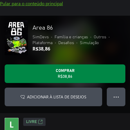
Pular para o conteúdo principal
Area 86
SimDevs
•
Família e crianças
•
Outros
•
Plataforma
•
Desafios
•
Simulação
R$38,86
COMPRAR
R$38,86
ADICIONAR À LISTA DE DESEJOS
● ● ●
LIVRE