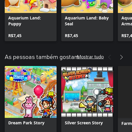
Aquarium Land:
Aquarium Land: Baby
Aqua
Puppy
Seal
Arma
R$7,45
R$7,45
R$7,
Mostrar tudo
As pessoas também gostam
Dream Park Story
Silver Screen Story
Farm