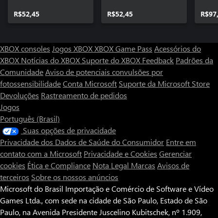
R$52,45
R$52,45
R$97
XBOX consoles
Jogos XBOX
XBOX Game Pass
Acessórios do
XBOX
Notícias do XBOX
Suporte do XBOX
Feedback
Padrões da
Comunidade
Aviso de potenciais convulsões por
fotossensibilidade
Conta Microsoft
Suporte da Microsoft Store
Devoluções
Rastreamento de pedidos
Jogos
Português (Brasil)
Suas opções de privacidade
Privacidade dos Dados de Saúde do Consumidor
Entre em
contato com a Microsoft
Privacidade e Cookies
Gerenciar
cookies
Ética e Compliance
Nota Legal
Marcas
Avisos de
terceiros
Sobre os nossos anúncios
Microsoft do Brasil Importação e Comércio de Software e Vídeo
Games Ltda., com sede na cidade de São Paulo, Estado de São
Paulo, na Avenida Presidente Juscelino Kubitschek, nº 1.909,