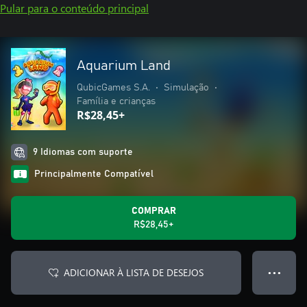
Pular para o conteúdo principal
Aquarium Land
QubicGames S.A.
•
Simulação
•
Família e crianças
R$28,45+
9 Idiomas com suporte
Principalmente Compatível
COMPRAR
R$28,45+
ADICIONAR À LISTA DE DESEJOS
● ● ●