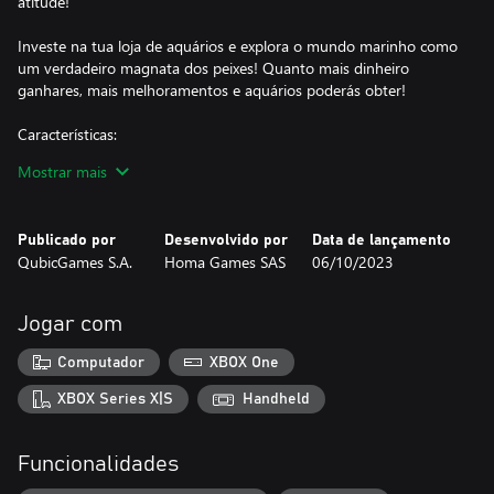
atitude!
Investe na tua loja de aquários e explora o mundo marinho como
um verdadeiro magnata dos peixes! Quanto mais dinheiro
ganhares, mais melhoramentos e aquários poderás obter!
Características:
- muitos mundos aquáticos diferentes
Mostrar mais
- mais de 100 espécies para apanhar
- modo multijogador até 2 jogadores
- 20 peles engraçadas para escolher
Publicado por
Desenvolvido por
Data de lançamento
- actualizações de personagens, clientes e empregados
QubicGames S.A.
Homa Games SAS
06/10/2023
- andar de barco a motor e de jet-ski
- diferentes estilos de mergulho com animações fixes
- decorações de aquário
Jogar com
- expedições de barco
Computador
XBOX One
Será que consegues ser o melhor magnata dos peixes, deixar-te
levar pelas marés e governar o teu aquário de azulejos?
XBOX Series X|S
Handheld
Funcionalidades