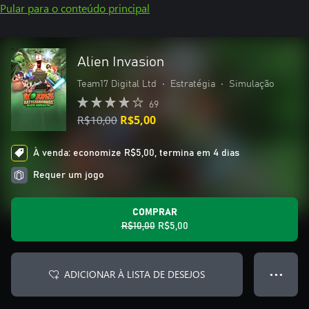
Pular para o conteúdo principal
Alien Invasion
Team17 Digital Ltd
•
Estratégia
•
Simulação
69
R$10,00
R$5,00
À venda: economize R$5,00, termina em 4 dias
Requer um jogo
COMPRAR
R$10,00
R$5,00
ADICIONAR À LISTA DE DESEJOS
● ● ●