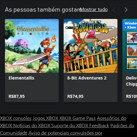
Mostrar tudo
As pessoas também gostam
Elementallis
8-Bit Adventures 2
Deliv
Chip
Path
R$87,95
R$74,95
R$10
XBOX consoles
Jogos XBOX
XBOX Game Pass
Acessórios do
XBOX
Notícias do XBOX
Suporte do XBOX
Feedback
Padrões da
Comunidade
Aviso de potenciais convulsões por