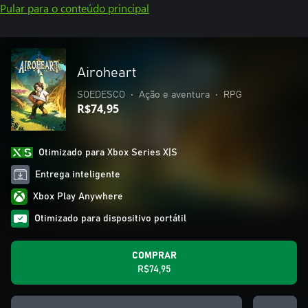
Pular para o conteúdo principal
Airoheart
SOEDESCO
•
Ação e aventura
•
RPG
R$74,95
Otimizado para Xbox Series X|S
Entrega inteligente
Xbox Play Anywhere
Otimizado para dispositivo portátil
COMPRAR
R$74,95