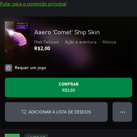
Pular para o conteúdo principal
Aaero 'Comet' Ship Skin
Mad Fellows
•
Ação e aventura
•
Música
R$2,00
Requer um jogo
COMPRAR
R$2,00
ADICIONAR À LISTA DE DESEJOS
● ● ●