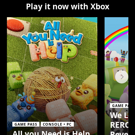
Play it now with Xbox
GAME PASS
We Lo
REROL
GAME PASS
CONSOLE • PC
All you Need is Help
Reveri