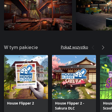
Pokaż wszystko
W tym pakiecie
House Flipper 2
House Flipper 2 -
House
Sakura DLC
Scoo