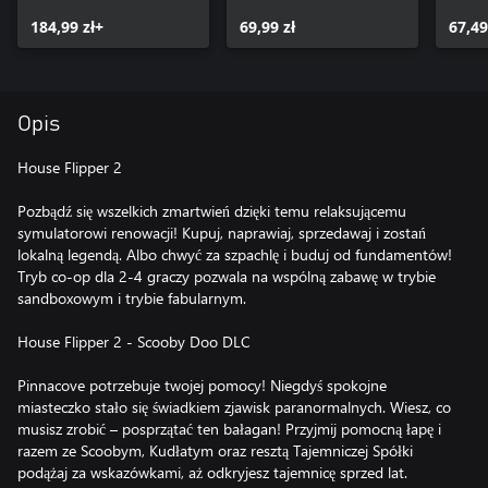
184,99 zł+
69,99 zł
67,49
Opis
House Flipper 2
Pozbądź się wszelkich zmartwień dzięki temu relaksującemu
symulatorowi renowacji! Kupuj, naprawiaj, sprzedawaj i zostań
lokalną legendą. Albo chwyć za szpachlę i buduj od fundamentów!
Tryb co-op dla 2-4 graczy pozwala na wspólną zabawę w trybie
sandboxowym i trybie fabularnym.
House Flipper 2 - Scooby Doo DLC
Pinnacove potrzebuje twojej pomocy! Niegdyś spokojne
miasteczko stało się świadkiem zjawisk paranormalnych. Wiesz, co
musisz zrobić – posprzątać ten bałagan! Przyjmij pomocną łapę i
razem ze Scoobym, Kudłatym oraz resztą Tajemniczej Spółki
podążaj za wskazówkami, aż odkryjesz tajemnicę sprzed lat.