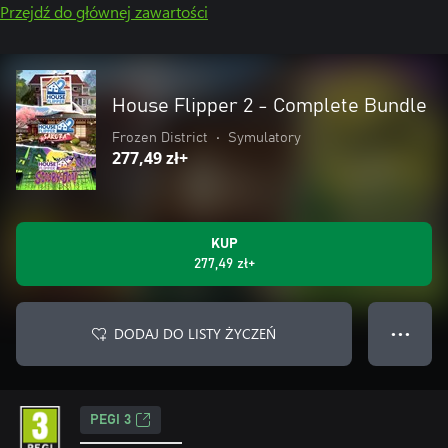
Przejdź do głównej zawartości
House Flipper 2 - Complete Bundle
Frozen District
•
Symulatory
277,49 zł+
KUP
277,49 zł+
DODAJ DO LISTY ŻYCZEŃ
● ● ●
PEGI 3