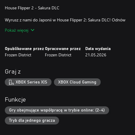
House Flipper 2 - Sakura DLC
Wyrusz z nami do Japonii w House Flipper 2: Sakura DLC! Odnów
herbaciarnię, onsen, szkołę… Albo użyj wiosennnych i
Pokaż więcej
zainspirowanych Japonią przedmiotów, aby zbudować własny,
japoński dom w tracycyjnym stylu i sprzedać go jednemu z
nowych, wyjątkowych kupców!
Opublikowane przez
Opracowane przez
Data wydania
Frozen District
Frozen District
21.05.2026
Graj z
XBOX Series X|S
XBOX Cloud Gaming
Funkcje
Gry obejmujące współpracę w trybie online: (2-4)
Tryb dla jednego gracza