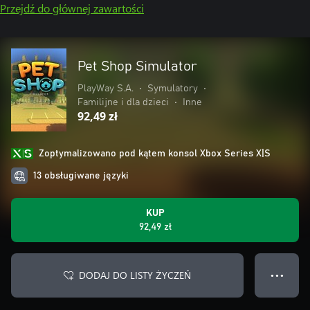
Przejdź do głównej zawartości
Pet Shop Simulator
PlayWay S.A.
•
Symulatory
•
Familijne i dla dzieci
•
Inne
92,49 zł
Zoptymalizowano pod kątem konsol Xbox Series X|S
13 obsługiwane języki
KUP
92,49 zł
DODAJ DO LISTY ŻYCZEŃ
● ● ●