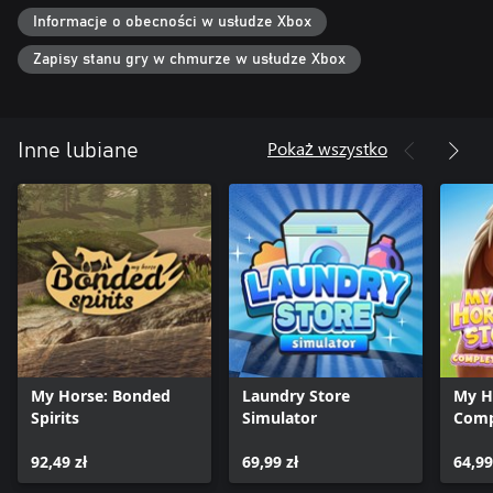
klientów i ich opinię, kupuj nowe nieruchomości w pobliżu i
Informacje o obecności w usłudze Xbox
powiększaj swój biznes!
Zapisy stanu gry w chmurze w usłudze Xbox
Pokaż wszystko
Inne lubiane
My Horse: Bonded
Laundry Store
My Ho
Spirits
Simulator
Comp
92,49 zł
69,99 zł
64,99