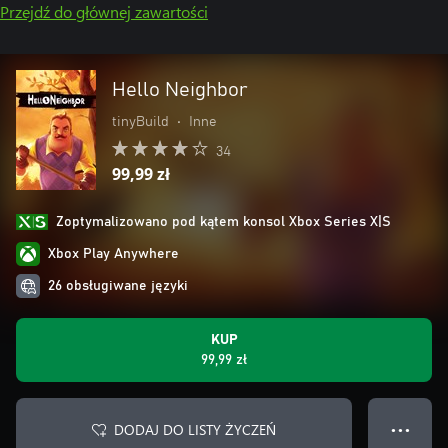
Przejdź do głównej zawartości
Hello Neighbor
tinyBuild
•
Inne
34
99,99 zł
Zoptymalizowano pod kątem konsol Xbox Series X|S
Xbox Play Anywhere
26 obsługiwane języki
KUP
99,99 zł
DODAJ DO LISTY ŻYCZEŃ
● ● ●