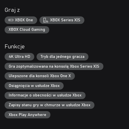
Graj z
XBOX One
XBOX Series X|S
XBOX Cloud Gaming
Funkcje
4K Ultra HD
Tryb dla jednego gracza
Gra zoptymalizowana na konsolę Xbox Series X|S
Ulepszone dla konsoli Xbox One X
Osiągnięcia w usłudze Xbox
Informacje o obecności w usłudze Xbox
Zapisy stanu gry w chmurze w usłudze Xbox
Xbox Play Anywhere