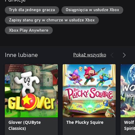
platformowymi a momentami rozwiązywania zagadek: pływaj,
Tryb dla jednego gracza
Osiągnięcia w usłudze Xbox
ukrywaj się, infiltruj, skacz i wykorzystuj niezwykłe zdolności
ośmiornicy, aby przejść dalej w swojej przygodzie, uciec z
Zapisy stanu gry w chmurze w usłudze Xbox
niebezpiecznych sytuacji lub rozwiązać wiele zagadek w grze.
Xbox Play Anywhere
Żywy i interaktywny świat:
Odkryj rozległe poziomy o unikalnym i dopracowanym kierunku
artystycznym, wypełnione zagadkami, niebezpieczeństwami oraz
zaskakującymi stworzeniami i postaciami.
Pokaż wszystko
Inne lubiane
Wciągająca i wzruszająca opowieść:
Pomiędzy humorem, emocjami i napięciem Darwin zabiera Cię w
niezapomnianą odyseję.
Glover (QUByte
The Plucky Squire
Wolf
Classics)
Spiri