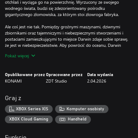
otchłań i wyciąga go na powierzchnię. Wyrzucony ze swojego
wodnego świata, budzi się zdezorientowany pośrodku
gigantycznego złomowiska, za którym stoi złowroga fabryka.
Ale coś jest nie tak. Pomiędzy groźnymi maszynami, dziwnymi
zbiornikami oraz tajemniczymi i niebezpiecznymi stworzeniami i
postaciami zamieszkującymi to miejsce Darwin zdaje sobie sprawę,
że jest w niebezpieczeństwie. Aby powrócić do oceanu, Darwin
będzie musiał przechytrzyć, ewoluować i podczas swojej podróży
Pokaż więcej
ujawnić graczom tajemnice spisku, który wykracza poza wszystko,
co można sobie wyobrazić… i który może przypieczętować los
ludzkości!
Opublikowane przez
Opracowane przez
Data wydania
KONAMI
ZDT Studio
2.04.2026
Główne cechy rozgrywki:
Wielka przygoda godna filmu animowanego:
Graj z
Dzięki bogatemu kierownictwu artystycznemu i tętniącemu
życiem światu, Paradoks Darwina zanurza Cię w wizualnej i
XBOX Series X|S
Komputer osobisty
emocjonalnej epopei, w której każdy szczegół odsłania więcej
niesamowitej historii.
XBOX Cloud Gaming
Handheld
Oryginalna rozgrywka:
Funkcje
Gra oferuje idealną równowagę pomiędzy sekwencjami