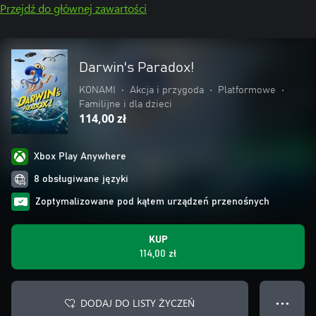
Przejdź do głównej zawartości
Darwin's Paradox!
KONAMI
•
Akcja i przygoda
•
Platformowe
•
Familijne i dla dzieci
114,00 zł
Xbox Play Anywhere
8 obsługiwane języki
Zoptymalizowane pod kątem urządzeń przenośnych
KUP
114,00 zł
DODAJ DO LISTY ŻYCZEŃ
● ● ●