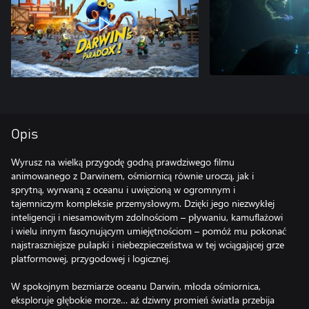
Opis
Wyrusz na wielką przygodę godną prawdziwego filmu
animowanego z Darwinem, ośmiornicą równie uroczą, jak i
sprytną, wyrwaną z oceanu i uwięzioną w ogromnym i
tajemniczym kompleksie przemysłowym. Dzięki jego niezwykłej
inteligencji i niesamowitym zdolnościom – pływaniu, kamuflażowi
i wielu innym fascynującym umiejętnościom – pomóż mu pokonać
najstraszniejsze pułapki i niebezpieczeństwa w tej wciągającej grze
platformowej, przygodowej i logicznej.
W spokojnym bezmiarze oceanu Darwin, młoda ośmiornica,
eksploruje głębokie morze… aż dziwny promień światła przebija