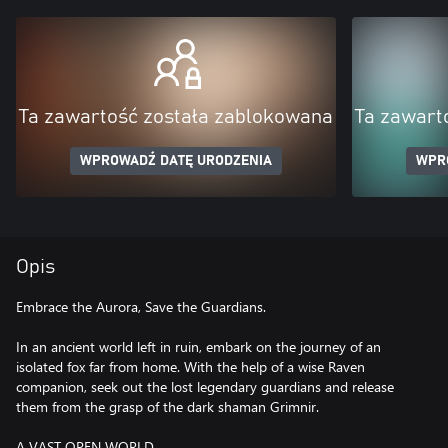
Ta zawartość została zablokowana
Ta zawart
WPROWADŹ DATĘ URODZENIA
WPR
Opis
Embrace the Aurora, Save the Guardians.
In an ancient world left in ruin, embark on the journey of an
isolated fox far from home. With the help of a wise Raven
companion, seek out the lost legendary guardians and release
them from the grasp of the dark shaman Grimnir.
A VAST OPEN WORLD