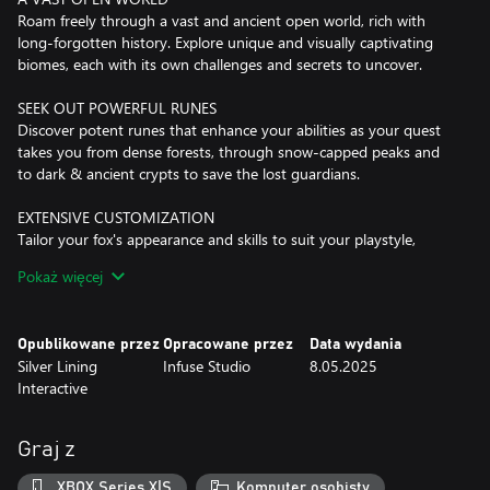
Roam freely through a vast and ancient open world, rich with
long-forgotten history. Explore unique and visually captivating
biomes, each with its own challenges and secrets to uncover.
SEEK OUT POWERFUL RUNES
Discover potent runes that enhance your abilities as your quest
takes you from dense forests, through snow-capped peaks and
to dark & ancient crypts to save the lost guardians.
EXTENSIVE CUSTOMIZATION
Tailor your fox's appearance and skills to suit your playstyle,
making each playthrough unique.
Pokaż więcej
ANCIENT GUARDIANS
Face off against formidable foes as you save the legendary
Opublikowane przez
Opracowane przez
Data wydania
Silver Lining
Infuse Studio
8.05.2025
Interactive
Graj z
XBOX Series X|S
Komputer osobisty