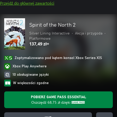
Przejdź do głównej zawartości
Spirit of the North 2
Silver Lining Interactive
•
Akcja i przygoda
•
Platformowe
137,49 zł+
Zoptymalizowano pod kątem konsol Xbox Series X|S
Xbox Play Anywhere
10 obsługiwane języki
W większości zgodne
POBIERZ GAME PASS ESSENTIAL
Oszczędź
68,75 zł
dzięki