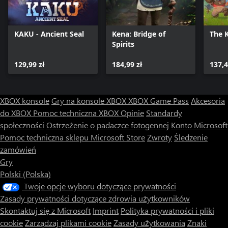
KAKU - Ancient Seal
Kena: Bridge of
The 
Spirits
129,99 zł
184,99 zł
137,4
XBOX konsole
Gry na konsole XBOX
XBOX Game Pass
Akcesoria
do XBOX
Pomoc techniczna XBOX
Opinie
Standardy
społeczności
Ostrzeżenie o padaczce fotogennej
Konto Microsoft
Pomoc techniczna sklepu Microsoft Store
Zwroty
Śledzenie
zamówień
Gry
Polski (Polska)
Twoje opcje wyboru dotyczące prywatności
Zasady prywatności dotyczące zdrowia użytkowników
Skontaktuj się z Microsoft
Imprint
Polityka prywatności i pliki
cookie
Zarządzaj plikami cookie
Zasady użytkowania
Znaki