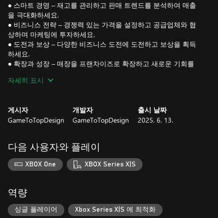
● 스마트 경영 – 재고를 관리하고 판매 트렌드를 분석하여 매출
을 극대화하세요.
● 비즈니스 전략 – 경쟁력 있는 가격을 설정하고 공급업체와 협
상하며 마케팅에 투자하세요.
● 도전과 보상 – 다양한 비즈니스 도전에 도전하고 보상을 획득
하세요.
● 확장과 성장 – 매장을 프랜차이즈로 확장하고 새로운 기회를
발견하세요.
자세히 표시
Supermarket Owner Simulator: Business 는 도전적이면서도 보람
찬 경영 시뮬레이션 게임입니다. 당신은 슈퍼마켓 제국을 건설하
게시자
개발자
출시 날짜
고 유통 업계를 지배할 수 있을까요? 지금 성공을 향한 여정을 시
GameToTopDesign
GameToTopDesign
2025. 6. 13.
작하세요!
다음 사용자와 플레이
XBOX One
XBOX Series X|S
역량
싱글 플레이어
Xbox Series X|S 에 최적화