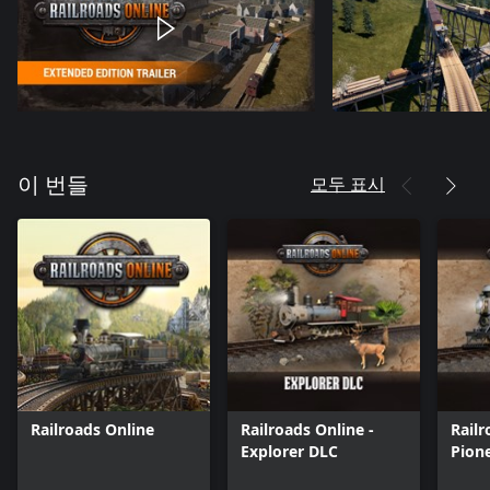
모두 표시
이 번들
Railroads Online
Railroads Online -
Railr
Explorer DLC
Pion