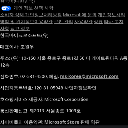
한국어(대한민국)
포함되어 있습니다.
개인 정보 선택 사항
탐험을 기다리는 오픈 월드 샌드박스
최대 16명 플레이어와 즐길 수 있는 온라인 멀티플레이 세션
소비자 상태 개인정보처리방침
Microsoft에 문의
개인정보처리
나만의 회사 관리
방침 및 위치정보이용약관
쿠키 관리
사용약관
상표
타사 고지
3개의 지도
사항
광고 정보
세부적으로 묘사된 기관차와 기타 장비
한국마이크로소프트(유)
맞춤형 증기 엔진 운전
레귤레이터, 밸브, 브레이크, 기기 사용
대표이사: 조원우
기차 서비스에 필요한 역, 야드, 기타 인프라 구축
선로, 전환기, 철도 시설 건설
주소: (우)110-150 서울 종로구 종로1길 50 더 케이트윈타워 A동
상품을 운송해 돈을 벌어보세요
12층
최상의 그래픽 품질을 위해 Unreal 5 Engine 사용
전화번호: 02-531-4500, 메일:
ms-korea@microsoft.com
사업자등록번호: 120-81-05948
사업자정보확인
호스팅서비스 제공자: Microsoft Corporation
통신판매신고: 제2013-서울종로-1009호
사이버몰의 이용약관:
Microsoft Store 판매 약관