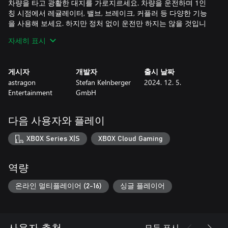
차량을 타고 광활한 대지를 가로지르세요. 차량을 운전하며 1인
칭 시점에서 레귤레이터, 밸브, 브레이크, 커플러 등 다양한 기능
을 사용해 보세요. 하지만 정처 없이 운전만 하지는 않을 것입니
다! 여러분의 임무는 목재, 광석, 석탄, 소, 금 등 다양한 산업에 필
자세히 표시
요한 화물을 운송하는 것이죠. 성공적으로 운송을 마치고 돈을 벌
어 새로운 차량에 투자하거나, 기존의 기관차를 업그레이드하고
꾸미세요. 또한, 기차에 연료, 물, 모래를 공급할 수 있도록 경로를
게시자
개발자
출시 날짜
따라 역이나 야드 등의 인프라를 구축하세요. 또한, 다양한 상징
astragon
Stefan Kelnberger
2024. 12. 5.
적인 건물과 물건을 지어 철도 네트워크를 위한 아름다운 주변 환
Entertainment
GmbH
경을 조성할 수도 있습니다.
깊이 있는 철도 시뮬레이션을 제공하기 위해 채택한 최신 Unreal
다음 사용자와 플레이
Engine 5 물리 시스템으로 실감 나는 철도를 직접 체험해 보세요.
모든 충돌과 힘이 실시간으로 동적 렌더링되어 더욱더 실감 나게
XBOX Series X|S
XBOX Cloud Gaming
기차를 운행할 수 있게 해줍니다. 그러니 기차가 탈선되지 않도록
주의하세요! 그리고 무엇보다도 좋은 것은 한 서버에서 최대 16
명의 플레이어와 함께 Railroads Online을 플레이할 수 있으며 친
역량
구들과 멀티플레이 세션에서 최고의 기차 시뮬레이션을 즐길 수
있다는 것입니다. 함께 선로를 설치하고 협력하여 기차를 원활하
온라인 멀티플레이어 (2-16)
싱글 플레이어
게 움직이거나 독립적으로 플레이하면서 성과를 공유하세요. 진
행 상황을 저장하고 불러올 수도 있으니 최고의 선로나 가장 창의
적인 레이아웃을 계속해서 즐길 수 있습니다.
모두 표시