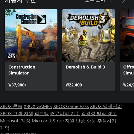
사용자 추천
Pioneer DLC Pack:
개척자 DLC로 미지의 땅을 정복하는 첫 번째 주인공이 되어 보세
요. 이 팩에는 펜실베니아의 Bells Gap Railroad에서 제작한 탄수
차 기관차 Bell’s Gap 0-6-0이 포함되어 있습니다. 이 15톤 무게의
0-6-0은 Bell’s Mills에서 Lloyd까지 8.5마일의 노선을 따라 화물과
승객을 운송한 최초의 엔진이었습니다. 이 0-6-0 증기 엔진은 업
무 전환과 가벼운 화물 운송에 적합하죠. 개척자 DLC에는 원래
콜로라도의 레드 마운틴 마을 철도 삼각 교차점에 있던 Red
Mountain Depot 건물도 포함되어 있습니다. 또한, Montezuma
엔진을 위한 특별한 Lake Valley 스킨도 기대해 보세요.
Construction
Demolish & Build 3
Offr
Explorer DLC Pack:
Simulator
Simu
Explorer DLC 콘텐츠로 더욱더 풍성한 Railroads Online을 경험해
보세요. 길들여지지 않은 땅을 탐험하며 다양한 식물과 동물 그리
₩37,900+
₩22,400
₩24,
고 새로운 기관차와 승무원실을 만나 보세요.
자연의 요소와 동물을 원하는 대로 배치하여 서부의 풍경으로 꾸
XBOX 콘솔
XBOX GAMES
XBOX Game Pass
XBOX 액세서리
며 보세요. 강력한 FE&MV 4-8-0 Mastodon 기관차와 새롭게 디
자인된 D&RG Class 2 Caboose 차량과 함께 미국 전역의 새로운
XBOX 고객 지원
피드백
커뮤니티 기준
감광성 발작 경고
길을 개척하고 상업, 산업, 철도 확장을 주도하세요.
Microsoft 계정
Microsoft Store 지원
반품
주문 추적하기
게임
Extended Edtion에는 본 게임, Pioneer DLC 팩, Explorer DLC 팩이