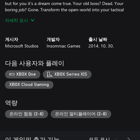
but for you it’s a dream come true. Your old boss? Dead. Your
boring job? Gone. Transform the open-world into your tactical
playground by grinding, vaulting and wall-running across the city
자세히 표시
while using a devastating, unconventional arsenal. With hyper-
agility, unique weapons, and customizable special abilities, Sunset
Overdrive rewrites the rules of traditional shooters and delivers
게시자
개발자
출시 날짜
an explosive, irreverent, stylish, and totally unique adventure
Microsoft Studios
Insomniac Games
2014. 10. 30.
exclusively to Xbox One.
The downloadable version of this game supports English, French,
다음 사용자와 플레이
Italian, German, Spanish, Polish, Portuguese, Russian, Japanese.
XBOX One
XBOX Series X|S
XBOX Cloud Gaming
역량
온라인 협동 (2-8)
온라인 멀티플레이어 (2-8)
모두 표시
이 게임의 추가 기능