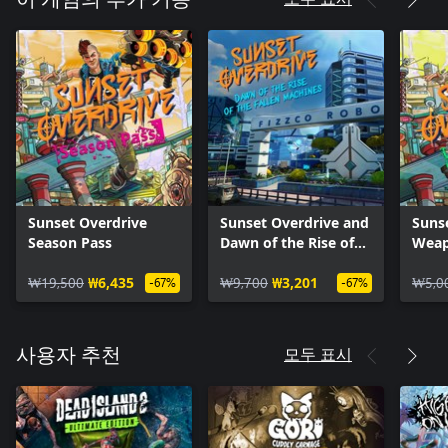
Sunset Overdrive
Sunset Overdrive and
Suns
Season Pass
Dawn of the Rise of
Weap
the Fallen Machines
₩19,500
₩6,435
₩9,700
₩3,201
₩5,0
-67%
-67%
모두 표시
사용자 추천