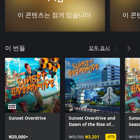
이 콘텐츠는 잠겨 있습니다.
이 콘
모두 표시
이 번들
Sunset Overdrive
Sunset Overdrive and
Suns
Dawn of the Rise of
Seas
the Fallen Machines
₩20,000+
₩9,700
₩3,201
₩19,
-67%