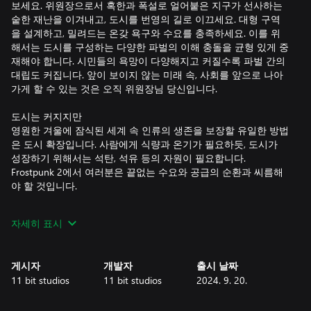
보세요. 위원장으로서 혹한과 폭설로 얼어붙은 지구가 선사하는
숱한 재난을 이겨내고, 도시를 번영의 길로 이끄세요. 대형 구역
을 설계하고, 밀려드는 온갖 욕구와 수요를 충족하세요. 이를 위
해서는 도시를 구성하는 다양한 파벌의 이해 충돌을 균형 있게 중
재해야 합니다. 시민들의 욕망이 다양해지고 커질수록 파벌 간의
대립도 커집니다. 앞이 보이지 않는 미래 속, 사회를 앞으로 나아
가게 할 수 있는 것은 오직 위원장님 당신입니다.
도시는 커지지만
영원한 겨울에 잠식된 세계 속 인류의 생존을 보장할 유일한 방법
은 도시 확장입니다. 사람에게 식량과 온기가 필요하듯, 도시가
성장하기 위해서는 석탄, 석유 등의 자원이 필요합니다.
Frostpunk 2에서 여러분은 끝없는 수요와 공급의 순환과 씨름해
야 할 것입니다.
구역 설계
자세히 표시
도시는 거주지 구역, 채굴 구역 등 저마다 다른 목적을 가진 여러
구역으로 이루어져 있습니다. 새 구역을 건설할 것인지, 혹은 이
미 존재하는 구역들이 완벽하게 조화를 이루며 작동하도록 힘쓸
게시자
개발자
출시 날짜
것인지는 여러분에게 달려 있습니다.
11 bit studios
11 bit studios
2024. 9. 20.
특수 건물
도시를 경영하다 보면 시청이나 연구 기관 등의 건물을 지어야 할