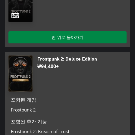
위원회 청사 내의 모든 파벌에서 지지를 받아내는 데에는 엄청난
비용이 소모됩니다. 한 파벌의 부상은 반드시 다른 파벌의 불만으
로 이어지기 때문입니다. 어느 사안에서 어떤 파벌과 손을 잡을지
항상 신중하게 결정해야 합니다.
진보를 향해
맨 위로 돌아가기
연구 기관은 도시의 미래를 만들어가는 곳입니다. 모든 새로운 프
로젝트는 반드시 파벌에 위탁해야 하므로, 다양한 파벌과 균형감
있게 관계를 만들어 나가야 합니다.
Frostpunk 2: Deluxe Edition
파벌
₩94,400+
모든 시민은 위원장의 도시 경영 방향에 영향을 미치고 싶어 합니
다. 저마다 다른 이상과 신념을 가지고 있는 여러 파벌에도 딱 한
가지 공통점이 있습니다. 바로 권력을 향한 그칠 줄 모르는 욕망
입니다. 위원회 청사에서 누구와 손을 잡을 것인지 현명하게 선택
하세요.
포함된 게임
스토리 모드와 유토피아 건설
Frostpunk 2
여러 챕터로 구성된 Frostpunk 2의 스토리는 얼어붙은 황무지에
서 펼쳐지는 대서사시입니다. 이 캠페인에서 위원장의 삶을 따라
포함된 추가 기능
가며 시민 수천 명의 목숨을 책임져야 하는 리더십의 무게를 느껴
보세요. 또한, 무한정 플레이 타임으로 즐길 수 있는 샌드박스 모
Frostpunk 2: Breach of Trust