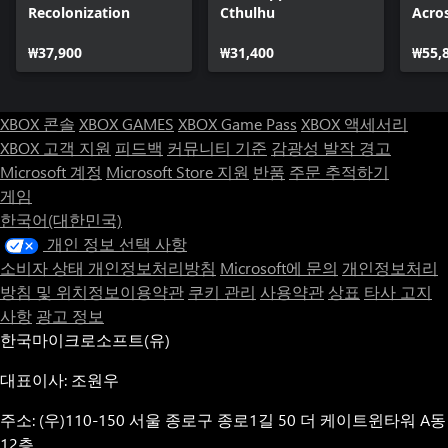
Recolonization
Cthulhu
Acro
Delux
₩37,900
₩31,400
₩55,
XBOX 콘솔
XBOX GAMES
XBOX Game Pass
XBOX 액세서리
XBOX 고객 지원
피드백
커뮤니티 기준
감광성 발작 경고
Microsoft 계정
Microsoft Store 지원
반품
주문 추적하기
게임
한국어(대한민국)
개인 정보 선택 사항
소비자 상태 개인정보처리방침
Microsoft에 문의
개인정보처리
방침 및 위치정보이용약관
쿠키 관리
사용약관
상표
타사 고지
사항
광고 정보
한국마이크로소프트(유)
대표이사: 조원우
주소: (우)110-150 서울 종로구 종로1길 50 더 케이트윈타워 A동
12층