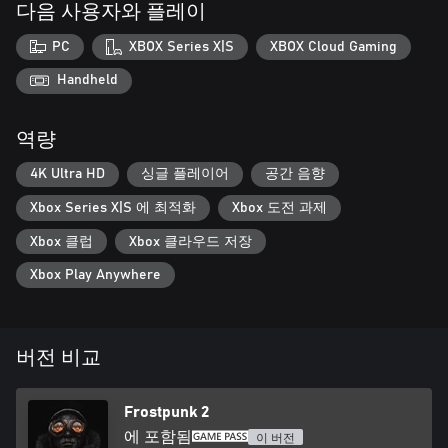
다음 사용자와 플레이
때가 찾아올 것입니다. 이러한 건물에서는 도시가 올바른 방향으
로 발전할 수 있도록 새 법령을 제정하거나, 새 프로젝트를 시작
PC
XBOX Series X|S
XBOX Cloud Gaming
할 수 있습니다.
Handheld
이주지
도시의 성장이 흔들리지 않고 이어지기 위해서는 영구동토 개척
역량
이 필수입니다. 영구동토에 다양한 종류의 이주지를 건설해 필요
한 자원을 수급할 수 있습니다.
4K Ultra HD
싱글 플레이어
공간 음향
인간 본성의 위기
Xbox Series X|S 에 최적화
Xbox 도전 과제
도시의 인구가 늘어날수록 통치와 시민들의 요구를 충족시키는
일도 어려워집니다. 위원장으로서 여러분은 도시를 이루고 있는
Xbox 클럽
Xbox 클라우드 저장
다양한 집단의 이해관계를 신중하게 조정하고, 또 중재해야 합니
Xbox Play Anywhere
다.
뉴 런던인
시민들은 다양한 공동체와 파벌을 형성할 수 있으며, 이들은 도시
버전 비교
의 미래에 관해 저마다 다른 이상과 신념을 가지고 있습니다. 위
원회 청사에서 각 파벌 대표단과의 협상을 통해 법령을 제정하세
요.
Frostpunk 2
에 포함됨
위원회 청사
이 버전