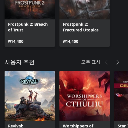
Frostpunk 2: Breach
Frostpunk 2:
of Trust
Fractured Utopias
₩14,400
₩14,400
모두 표시
사용자 추천
Revival:
Worshippers of
Star 