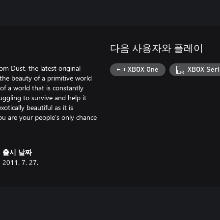
다음 사용자와 플레이
m Dust, the latest original
XBOX One
XBOX Seri
the beauty of a primitive world
of a world that is constantly
ggling to survive and help it
tically beautiful as it is
ou are your people’s only chance
출시 날짜
2011. 7. 27.