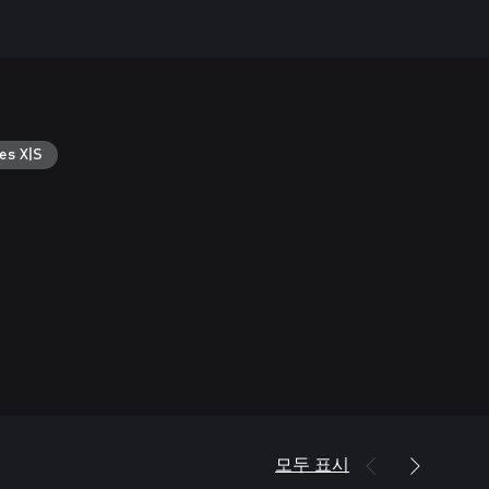
es X|S
모두 표시