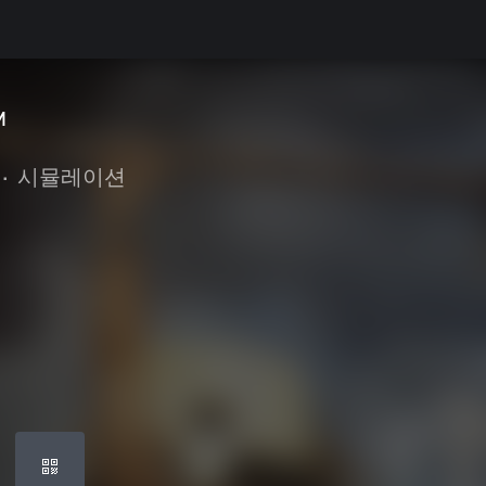
™
•
시뮬레이션