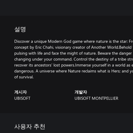
설명
Discover a unique Modern God game where nature is the star: Fro
concept by Eric Chahi, visionary creator of Another World.Behold 
pulsing with life and face the might of nature. Beware the danger 
changing under your command. Control the destiny of a tribe stru
recover its ancestors’ lost powers.Immerse yourself in a world as exo
dangerous. A universe where Nature reclaims what is Hers; and y
of survival.
게시자
개발자
UBISOFT
UBISOFT MONTPELLIER
사용자 추천