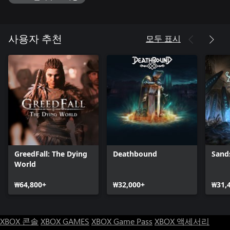
NPC 캐릭터 퀘스트라인:
-탐험의 멤버마다 고유한 퀘스트라인이 존재합니다. 이 모든 퀘
스트라인의 결말은 선택에 따라 달라지며, 완전한 실패로 끝맺게
모두 표시
사용자 추천
될 수도 있습니다...
-동료 탐험 멤버를 세심하게 살핀다면 마지막에 강력한 보상을
얻을 수 있습니다. 단, 마지막까지 버틴다는 가정하에 말이죠.
카토그램:
-게임에서 가장 중요하고 독특한 기능 중 하나입니다. 이 고대 유
물들은 유적 내부의 각 레벨에 대한 청사진입니다.
-등장하는 적, 발견할 수 있는 전리품, 지닌 생명력, 저항력이 필
요한 요소 등, 모두 무작위로 생성됩니다. 어떤 속성의 카토그램
으로 접근하느냐에 따라 각 레벨은 여러 가지 방식으로 달라집니
다.
GreedFall: The Dying
Deathbound
Sand
-레벨 자체는 모두 수작업으로 설계되었으며, 탐험 시 보상이 주
World
어집니다. 그러니 숨겨진 디테일과 지름길을 찾아 안에 도사린 비
밀을 찾아내세요.
₩64,800+
₩32,000+
₩31,
보스 전투:
-각 카토그램에는 최종 보스가 포함되어 있습니다. 선택한 카토
그램에 따라 보스의 전리품 표와 드롭 확률이 달라집니다. 에픽
XBOX 콘솔
XBOX GAMES
XBOX Game Pass
XBOX 액세서리
보스 전투를 통해 향후 카토그램 제작에 필요한 아이템을 획득할