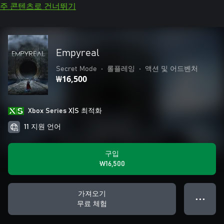
주 콘텐츠로 건너뛰기
Empyreal
Secret Mode
•
롤플레잉
•
액션 및 어드벤처
₩16,500
Xbox Series X|S 최적화
11 지원 언어
구입
₩16,500
가져오기
● ● ●
무료 체험