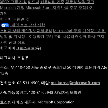
XBOX 고객 지원
피드백
커뮤니티 기준
감광성 발작 경고
수 있습니다.
Microsoft 계정
Microsoft Store 지원
반품
주문 추적하기
게임
공유 및 거래:
한국어(대한민국)
-카토그램을 포함한 아이템은 우편 시스템과 교역소를 통해 다른
플레이어와 공유할 수 있습니다.
개인 정보 선택 사항
소비자 상태 개인정보처리방침
Microsoft에 문의
개인정보처리
비동기 기능:
방침 및 위치정보이용약관
쿠키 관리
사용약관
상표
타사 고지
-싱글 플레이어 게임이지만, Empyreal에는 유적 안에서 다른 플
사항
광고 정보
레이어의 존재감을 확인할 수 있는 다양한 비동기 기능이 있습니
한국마이크로소프트(유)
다. 이러한 기능 중 하나인 '에테르 속으로(Into the Aether)'를 이
용하면 에테르의 균열을 통해 다른 플레이어에게 아이템을 선물
대표이사: 조원우
할 수 있습니다. 그렇게 선물 받은 아이템은 에테르의 손길을 받
아 능력치가 상당히 상승합니다.
주소: (우)110-150 서울 종로구 종로1길 50 더 케이트윈타워 A동
12층
전화번호: 02-531-4500, 메일:
ms-korea@microsoft.com
사업자등록번호: 120-81-05948
사업자정보확인
호스팅서비스 제공자: Microsoft Corporation