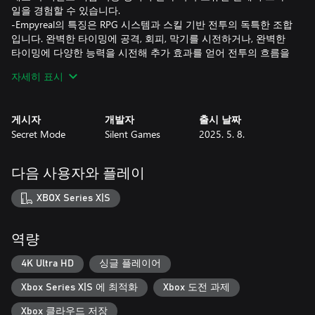
일을 경험할 수 있습니다.
-Empyreal의 특징은 RPG 시스템과 스킬 기반 전투의 독특한 조합
입니다. 완벽한 타이밍에 공격, 회피, 막기를 시전하거나, 완벽한
타이밍에 다양한 능력을 시전해 추가 효과를 얻어 전투의 흐름을
휘어잡으세요.
자세히 표시
-강력한 새 장비를 찾고, 광범위한 모드 시스템을 통해 능력치를
조정하고, 빌드를 완벽하게 손보세요.
게시자
개발자
출시 날짜
능력 시스템:
Secret Mode
Silent Games
2025. 5. 8.
-Empyreal은 대미지를 주고, 방어력 또는 치유 효과를 부여하거
나, 추가 이동 옵션 및 기타 유틸리티 등, 매우 다양한 효과를 제공
하는 수많은 능력을 선보입니다.
다음 사용자와 플레이
-게임을 진행하면서 새로운 능력을 찾아보세요. 가장 강력한 능
력들은 꽁꽁 숨겨져 있거나, 시간이 오래 걸리는 퀘스트를 완수한
XBOX Series X|S
뒤에 잠금 해제할 수 있습니다.
폭넓은 캐릭터 커스텀.
역량
-다양한 캐릭터 생성 옵션으로 새로운 실험을 해보거나, 30개의
프리셋 중 하나를 선택해 곧바로 게임에 뛰어드세요.
4K Ultra HD
싱글 플레이어
-캐릭터의 배경을 선택하고 고유의 배경 스토리와 시작 장비 세
Xbox Series X|S 에 최적화
Xbox 도전 과제
트를 만나보세요. 대화 시, 배경에 딱 들어맞는 특별 응답 옵션이
주어지기도 합니다.
Xbox 클라우드 저장